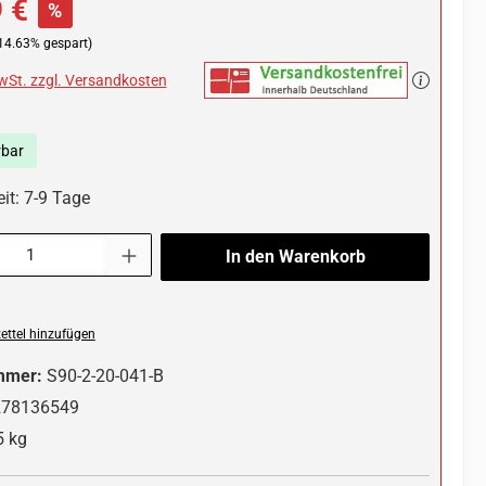
 €
%
14.63% gespart)
MwSt. zzgl. Versandkosten
rbar
it: 7-9 Tage
l: Gib den gewünschten Wert ein oder benutze die Schaltflächen um die 
In den Warenkorb
ttel hinzufügen
mmer:
S90-2-20-041-B
278136549
5 kg