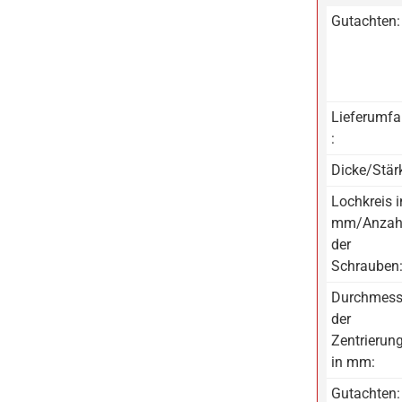
Gutachten:
Lieferumf
:
Dicke/Stär
Lochkreis i
mm/Anzah
der
Schrauben
Durchmess
der
Zentrierun
in mm:
Gutachten: