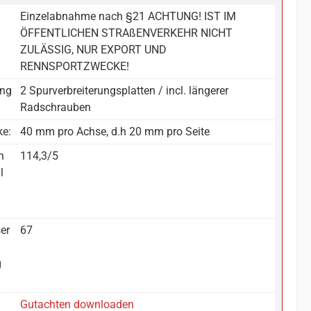
Einzelabnahme nach §21 ACHTUNG! IST IM
ÖFFENTLICHEN STRAßENVERKEHR NICHT
ZULÄSSIG, NUR EXPORT UND
RENNSPORTZWECKE!
ang
2 Spurverbreiterungsplatten / incl. längerer
Radschrauben
ke:
40 mm pro Achse, d.h 20 mm pro Seite
n
114,3/5
l
:
er
67
g
Gutachten downloaden