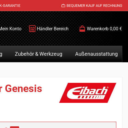
K-GARANTIE
BEQUEMER KAUF AUF RECHNUNG
Mein Konto
Händler Bereich
Warenkorb
0,00 €
g
Zubehör & Werkzeug
Außenausstattung
r Genesis
is: