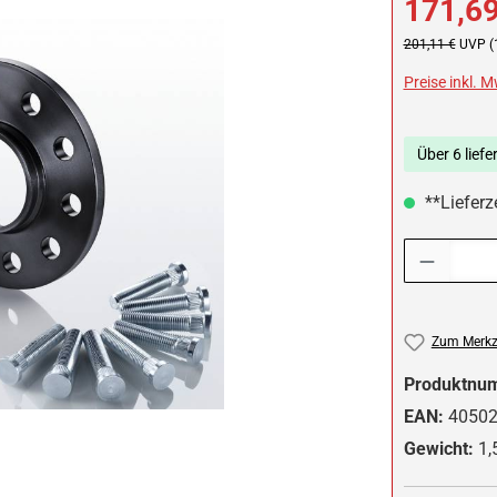
171,69
Regulärer Preis:
201,11 €
UVP (
Preise inkl. 
Über 6 liefe
**Lieferze
Produkt Anzah
Zum Merkze
Produktnu
EAN:
4050
Gewicht:
1,