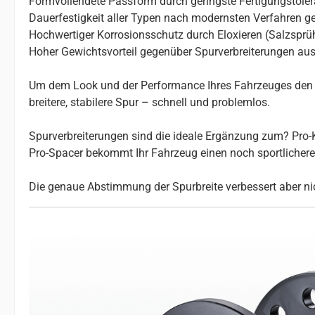
Formvollendete Passform durch geringste Fertigungstole
Dauerfestigkeit aller Typen nach modernsten Verfahren ge
Hochwertiger Korrosionsschutz durch Eloxieren (Salzsprü
Hoher Gewichtsvorteil gegenüber Spurverbreiterungen aus
Um dem Look und der Performance Ihres Fahrzeuges den le
breitere, stabilere Spur – schnell und problemlos.
Spurverbreiterungen sind die ideale Ergänzung zum? Pro-K
Pro-Spacer bekommt Ihr Fahrzeug einen noch sportlicheren 
Die genaue Abstimmung der Spurbreite verbessert aber nic