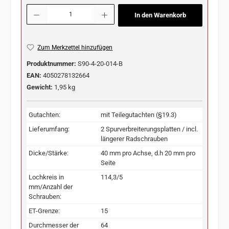
Produkt Anzahl: Gib den gewünschten Wert ein oder benutze die Schaltflächen u
In den Warenkorb
Zum Merkzettel hinzufügen
Produktnummer:
S90-4-20-014-B
EAN:
4050278132664
Gewicht:
1,95 kg
Gutachten:
mit Teilegutachten (§19.3)
Lieferumfang:
2 Spurverbreiterungsplatten / incl.
längerer Radschrauben
Dicke/Stärke:
40 mm pro Achse, d.h 20 mm pro
Seite
Lochkreis in
114,3/5
mm/Anzahl der
Schrauben:
ET-Grenze:
15
Durchmesser der
64