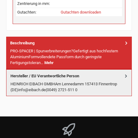
Zentrierung in mm:
Gutachten:
Gutachten downloaden
Beschreibung
PRO-SPACER | Spurverbreiterungen?Gefertigt aus hochfestem
AluminiumFormvollendete Passform durch geringste
Fertigungstoleran…
Mehr
Hersteller / EU Verantwortliche Person
HEINRICH EIBACH GMBHAm Lennedamm 157413 Finnentrop
(DE)info@eibach.de(0049) 2721-511 0