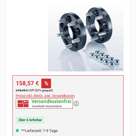
Bildergalerie überspringen
Verkaufspreis:
158,57 €
%
Regulärer Preis:
243,95 €
UVP (35% gespart)
Preise inkl. MwSt. zzgl. Versandkosten
Über 6 lieferbar
**Lieferzeit: 7-9 Tage