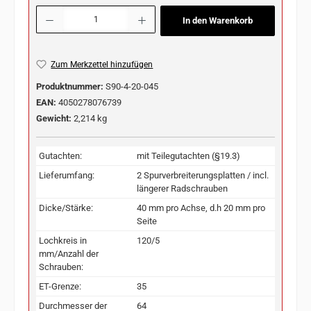
Produkt Anzahl: Gib den gewünschten Wert ein oder benutze die Schaltflächen u
In den Warenkorb
Zum Merkzettel hinzufügen
Produktnummer:
S90-4-20-045
EAN:
4050278076739
Gewicht:
2,214 kg
Gutachten:
mit Teilegutachten (§19.3)
Lieferumfang:
2 Spurverbreiterungsplatten / incl.
längerer Radschrauben
Dicke/Stärke:
40 mm pro Achse, d.h 20 mm pro
Seite
Lochkreis in
120/5
mm/Anzahl der
Schrauben:
ET-Grenze:
35
Durchmesser der
64