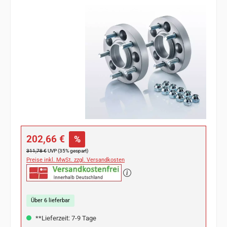
Bildergalerie überspringen
Verkaufspreis:
202,66 €
%
Regulärer Preis:
311,78 €
UVP (35% gespart)
Preise inkl. MwSt. zzgl. Versandkosten
Über 6 lieferbar
**Lieferzeit: 7-9 Tage