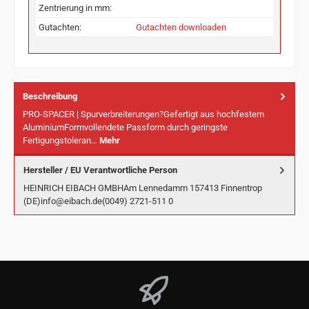
Zentrierung in mm:
Gutachten:
Gutachten downloaden
Beschreibung
PRO-SPACER | Spurverbreiterungen?Gefertigt aus hochfestem
AluminiumFormvollendete Passform durch geringste
Fertigungstoleran…
Mehr
Hersteller / EU Verantwortliche Person
HEINRICH EIBACH GMBHAm Lennedamm 157413 Finnentrop
(DE)info@eibach.de(0049) 2721-511 0