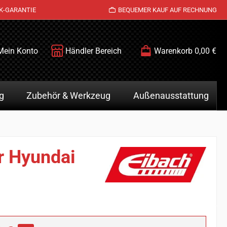
K-GARANTIE
BEQUEMER KAUF AUF RECHNUNG
Mein Konto
Händler Bereich
Warenkorb
0,00 €
g
Zubehör & Werkzeug
Außenausstattung
r Hyundai
is: