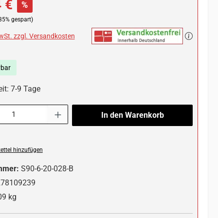
 €
%
35% gespart)
MwSt. zzgl. Versandkosten
rbar
it: 7-9 Tage
l: Gib den gewünschten Wert ein oder benutze die Schaltflächen um die 
In den Warenkorb
ttel hinzufügen
mmer:
S90-6-20-028-B
278109239
09 kg