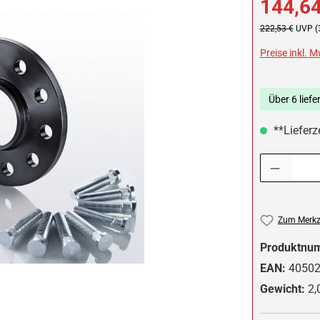
144,64
Regulärer Preis:
222,53 €
UVP (
Preise inkl. 
Über 6 liefe
**Lieferze
Produkt Anzah
Zum Merkze
Produktnu
EAN:
4050
Gewicht:
2,