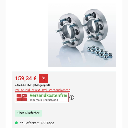
Bildergalerie überspringen
Verkaufspreis:
159,34 €
%
Regulärer Preis:
245,14 €
UVP (35% gespart)
Preise inkl. MwSt. zzgl. Versandkosten
Über 6 lieferbar
**Lieferzeit: 7-9 Tage