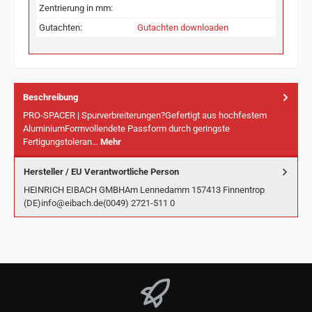
Zentrierung in mm:
Gutachten:
Gutachten downloaden
Beschreibung
PRO-SPACER | Spurverbreiterungen?Gefertigt aus hochfestem
AluminiumFormvollendete Passform durch geringste
Fertigungstoleran…
Mehr
Hersteller / EU Verantwortliche Person
HEINRICH EIBACH GMBHAm Lennedamm 157413 Finnentrop
(DE)info@eibach.de(0049) 2721-511 0