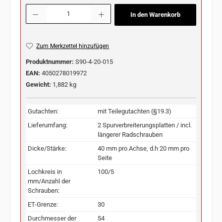
Produkt Anzahl: Gib den gewünschten Wert ein oder benutze die Schaltflächen u
In den Warenkorb
Zum Merkzettel hinzufügen
Produktnummer:
S90-4-20-015
EAN:
4050278019972
Gewicht:
1,882 kg
Gutachten:
mit Teilegutachten (§19.3)
Lieferumfang:
2 Spurverbreiterungsplatten / incl.
längerer Radschrauben
Dicke/Stärke:
40 mm pro Achse, d.h 20 mm pro
Seite
Lochkreis in
100/5
mm/Anzahl der
Schrauben:
ET-Grenze:
30
Durchmesser der
54