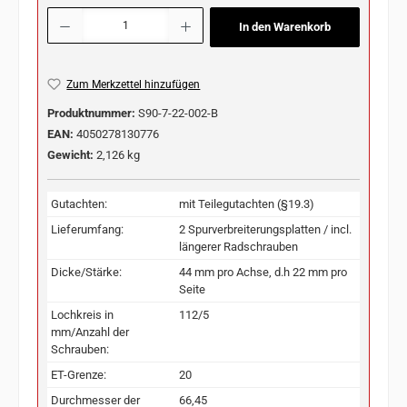
Produkt Anzahl: Gib den gewünschten Wert ein oder benutze die Schaltflächen u
In den Warenkorb
Zum Merkzettel hinzufügen
Produktnummer:
S90-7-22-002-B
EAN:
4050278130776
Gewicht:
2,126 kg
Gutachten:
mit Teilegutachten (§19.3)
Lieferumfang:
2 Spurverbreiterungsplatten / incl.
längerer Radschrauben
Dicke/Stärke:
44 mm pro Achse, d.h 22 mm pro
Seite
Lochkreis in
112/5
mm/Anzahl der
Schrauben:
ET-Grenze:
20
Durchmesser der
66,45