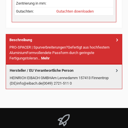
Zentrierung in mm:
Gutachten:
Gutachten downloaden
Beschreibung
PRO-SPACER | Spurverbreiterungen?Gefertigt aus hochfestem
AluminiumFormvollendete Passform durch geringste
Fertigungstoleran…
Mehr
Hersteller / EU Verantwortliche Person
HEINRICH EIBACH GMBHAm Lennedamm 157413 Finnentrop
(DE)info@eibach.de(0049) 2721-511 0