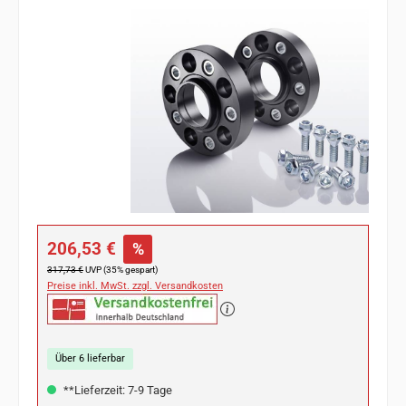
Bildergalerie überspringen
Verkaufspreis:
206,53 €
%
Regulärer Preis:
317,73 €
UVP (35% gespart)
Preise inkl. MwSt. zzgl. Versandkosten
Über 6 lieferbar
**Lieferzeit: 7-9 Tage