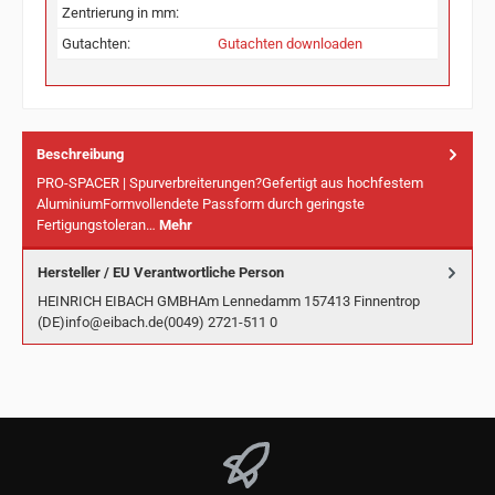
Zentrierung in mm:
Gutachten:
Gutachten downloaden
Beschreibung
PRO-SPACER | Spurverbreiterungen?Gefertigt aus hochfestem
AluminiumFormvollendete Passform durch geringste
Fertigungstoleran…
Mehr
Hersteller / EU Verantwortliche Person
HEINRICH EIBACH GMBHAm Lennedamm 157413 Finnentrop
(DE)info@eibach.de(0049) 2721-511 0