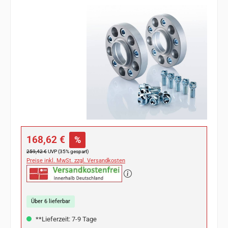
Bildergalerie überspringen
Verkaufspreis:
168,62 €
%
Regulärer Preis:
259,42 €
UVP (35% gespart)
Preise inkl. MwSt. zzgl. Versandkosten
Über 6 lieferbar
**Lieferzeit: 7-9 Tage