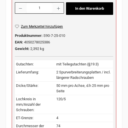
Produkt Anzahl: Gib den gewünschten Wert ein oder benutze die Schaltflächen u
In den Warenkorb
Zum Merkzettel hinzufügen
Produktnummer:
S90-7-25-010
EAN:
4050278025386
Gewicht:
2,392 kg
Gutachten:
mit Teilegutachten (§19.3)
Lieferumfang:
2 Spurverbreiterungsplatten / incl.
längerer Radschrauben
Dicke/Stärke:
50 mm pro Achse, d.h 25 mm pro
Seite
Lochkreis in
120/5
mm/Anzahl der
Schrauben:
ET-Grenze:
4
Durchmesser der
74