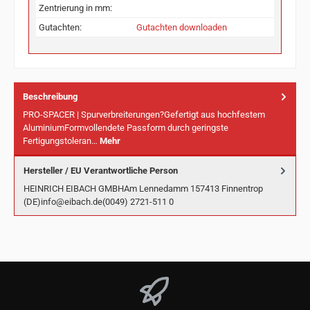
Zentrierung in mm:
Gutachten:
Gutachten downloaden
Beschreibung
PRO-SPACER | Spurverbreiterungen?Gefertigt aus hochfestem
AluminiumFormvollendete Passform durch geringste
Fertigungstoleran…
Mehr
Hersteller / EU Verantwortliche Person
HEINRICH EIBACH GMBHAm Lennedamm 157413 Finnentrop
(DE)info@eibach.de(0049) 2721-511 0