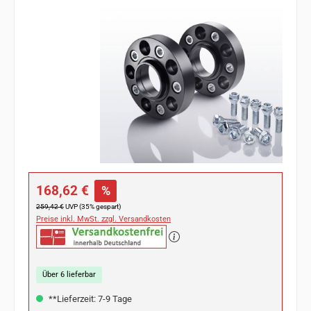
Bildergalerie überspringen
Verkaufspreis:
168,62 €
%
Regulärer Preis:
259,42 €
UVP (35% gespart)
Preise inkl. MwSt. zzgl. Versandkosten
Über 6 lieferbar
**Lieferzeit: 7-9 Tage