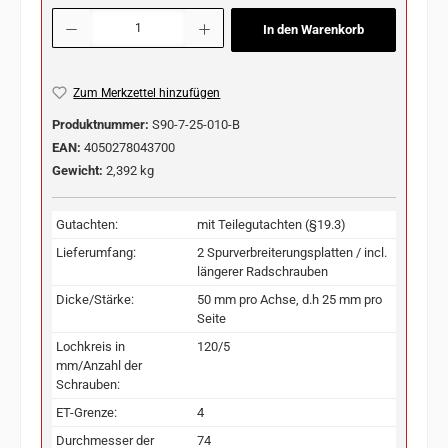
Produkt Anzahl: Gib den gewünschten Wert ein oder benutze die Schaltflächen u
In den Warenkorb
Zum Merkzettel hinzufügen
Produktnummer:
S90-7-25-010-B
EAN:
4050278043700
Gewicht:
2,392 kg
Gutachten:
mit Teilegutachten (§19.3)
Lieferumfang:
2 Spurverbreiterungsplatten / incl.
längerer Radschrauben
Dicke/Stärke:
50 mm pro Achse, d.h 25 mm pro
Seite
Lochkreis in
120/5
mm/Anzahl der
Schrauben:
ET-Grenze:
4
Durchmesser der
74