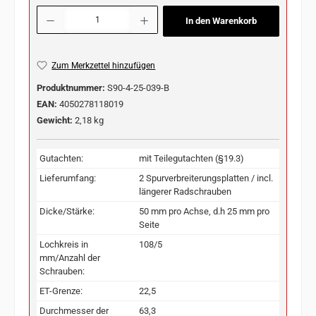
Produkt Anzahl: Gib den gewünschten Wert ein oder benutze die Schaltflächen u
In den Warenkorb
Zum Merkzettel hinzufügen
Produktnummer:
S90-4-25-039-B
EAN:
4050278118019
Gewicht:
2,18 kg
Gutachten:
mit Teilegutachten (§19.3)
Lieferumfang:
2 Spurverbreiterungsplatten / incl.
längerer Radschrauben
Dicke/Stärke:
50 mm pro Achse, d.h 25 mm pro
Seite
Lochkreis in
108/5
mm/Anzahl der
Schrauben:
ET-Grenze:
22,5
Durchmesser der
63,3