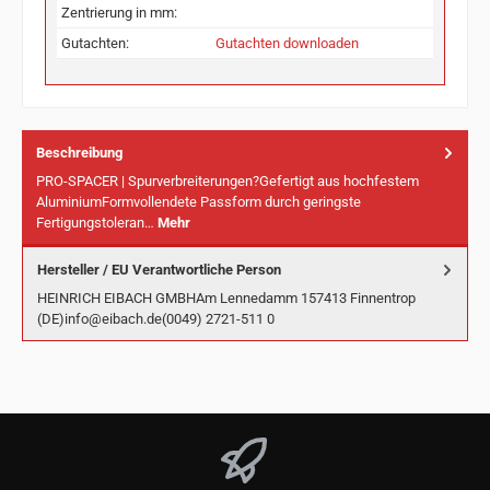
Zentrierung in mm:
Gutachten:
Gutachten downloaden
Beschreibung
PRO-SPACER | Spurverbreiterungen?Gefertigt aus hochfestem
AluminiumFormvollendete Passform durch geringste
Fertigungstoleran…
Mehr
Hersteller / EU Verantwortliche Person
HEINRICH EIBACH GMBHAm Lennedamm 157413 Finnentrop
(DE)info@eibach.de(0049) 2721-511 0