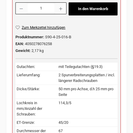
Produkt Anzahl: Gib den gewünschten Wert ein oder benutze die Schaltflächen u
In den Warenkorb
Zum Merkzettel hinzufügen
Produktnummer:
S90-4-25-016-B
EAN:
4050278076258
Gewicht:
2,17 kg
Gutachten:
mit Teilegutachten (§19.3)
Lieferumfang:
2 Spurverbreiterungsplatten / incl.
längerer Radschrauben
Dicke/Stärke:
50 mm pro Achse, d.h 25 mm pro
Seite
Lochkreis in
114,3/5
mm/Anzahl der
Schrauben:
ET-Grenze:
45/20
Durchmesser der
67