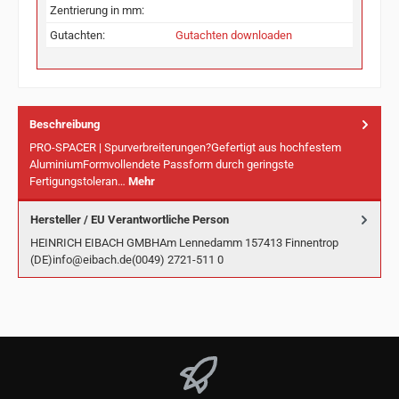
Zentrierung in mm:
Gutachten:
Gutachten downloaden
Beschreibung
PRO-SPACER | Spurverbreiterungen?Gefertigt aus hochfestem
AluminiumFormvollendete Passform durch geringste
Fertigungstoleran…
Mehr
Hersteller / EU Verantwortliche Person
HEINRICH EIBACH GMBHAm Lennedamm 157413 Finnentrop
(DE)info@eibach.de(0049) 2721-511 0