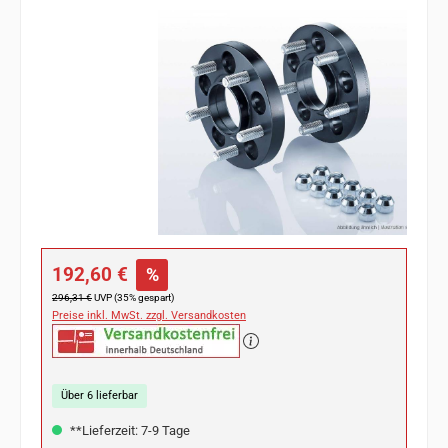
Bildergalerie überspringen
Verkaufspreis:
192,60 €
%
Regulärer Preis:
296,31 €
UVP (35% gespart)
Preise inkl. MwSt. zzgl. Versandkosten
Über 6 lieferbar
**Lieferzeit: 7-9 Tage