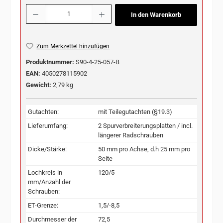
Produkt Anzahl: Gib den gewünschten Wert ein oder benutze die Schaltflächen u
In den Warenkorb
Zum Merkzettel hinzufügen
Produktnummer:
S90-4-25-057-B
EAN:
4050278115902
Gewicht:
2,79 kg
Gutachten:
mit Teilegutachten (§19.3)
Lieferumfang:
2 Spurverbreiterungsplatten / incl.
längerer Radschrauben
Dicke/Stärke:
50 mm pro Achse, d.h 25 mm pro
Seite
Lochkreis in
120/5
mm/Anzahl der
Schrauben:
ET-Grenze:
1,5/-8,5
Durchmesser der
72,5