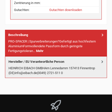
Zentrierung in mm:
Gutachten:
Gutachten downloaden
Beschreibung
PRO-SPACER | Spurverbreiterungen?Gefertigt aus hochfestem
AluminiumFormvollendete Passform durch geringste
Fertigungstoleran…
Mehr
Hersteller / EU Verantwortliche Person
HEINRICH EIBACH GMBHAm Lennedamm 157413 Finnentrop
(DE)info@eibach.de(0049) 2721-511 0