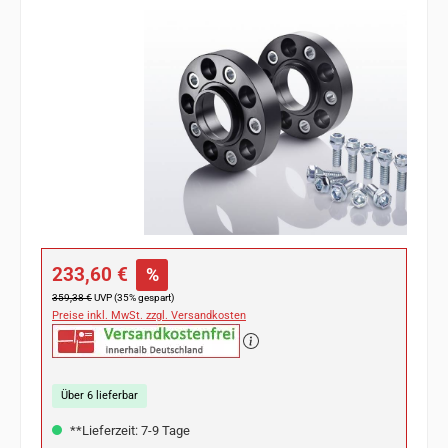
Bildergalerie überspringen
Verkaufspreis:
233,60 €
%
Regulärer Preis:
359,38 €
UVP (35% gespart)
Preise inkl. MwSt. zzgl. Versandkosten
Über 6 lieferbar
**Lieferzeit: 7-9 Tage