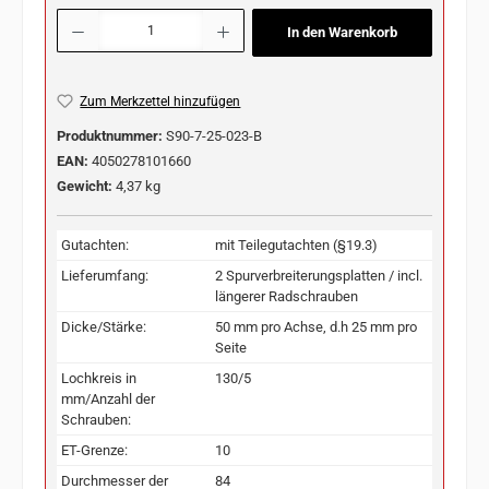
Produkt Anzahl: Gib den gewünschten Wert ein oder benutze die Schaltflächen u
In den Warenkorb
Zum Merkzettel hinzufügen
Produktnummer:
S90-7-25-023-B
EAN:
4050278101660
Gewicht:
4,37 kg
Gutachten:
mit Teilegutachten (§19.3)
Lieferumfang:
2 Spurverbreiterungsplatten / incl.
längerer Radschrauben
Dicke/Stärke:
50 mm pro Achse, d.h 25 mm pro
Seite
Lochkreis in
130/5
mm/Anzahl der
Schrauben:
ET-Grenze:
10
Durchmesser der
84