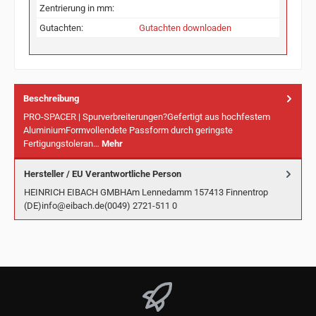
Zentrierung in mm:
Gutachten:
Gutachten downloaden
Beschreibung
PRO-SPACER | Spurverbreiterungen?Gefertigt aus hochfestem
AluminiumFormvollendete Passform durch geringste
Fertigungstoleran…
Mehr
Hersteller / EU Verantwortliche Person
HEINRICH EIBACH GMBHAm Lennedamm 157413 Finnentrop
(DE)info@eibach.de(0049) 2721-511 0