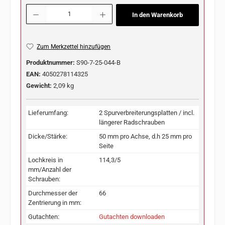
Produkt Anzahl: Gib den gewünschten Wert ein oder benutze die Schaltflächen u
In den Warenkorb
Zum Merkzettel hinzufügen
Produktnummer:
S90-7-25-044-B
EAN:
4050278114325
Gewicht:
2,09 kg
Lieferumfang:
2 Spurverbreiterungsplatten / incl.
längerer Radschrauben
Dicke/Stärke:
50 mm pro Achse, d.h 25 mm pro
Seite
Lochkreis in
114,3/5
mm/Anzahl der
Schrauben:
Durchmesser der
66
Zentrierung in mm:
Gutachten:
Gutachten downloaden