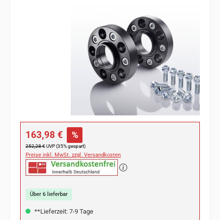
Bildergalerie überspringen
Verkaufspreis:
163,98 €
%
Regulärer Preis:
252,28 €
UVP (35% gespart)
Preise inkl. MwSt. zzgl. Versandkosten
Über 6 lieferbar
**Lieferzeit: 7-9 Tage