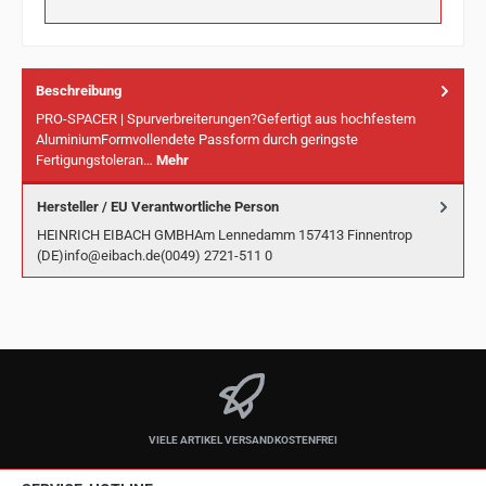
Beschreibung
PRO-SPACER | Spurverbreiterungen?Gefertigt aus hochfestem
AluminiumFormvollendete Passform durch geringste
Fertigungstoleran…
Mehr
Hersteller / EU Verantwortliche Person
HEINRICH EIBACH GMBHAm Lennedamm 157413 Finnentrop
(DE)info@eibach.de(0049) 2721-511 0
VIELE ARTIKEL VERSANDKOSTENFREI