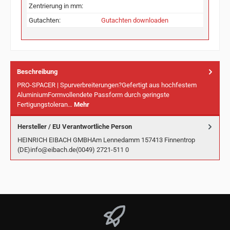
Zentrierung in mm:
Gutachten:
Gutachten downloaden
Beschreibung
PRO-SPACER | Spurverbreiterungen?Gefertigt aus hochfestem
AluminiumFormvollendete Passform durch geringste
Fertigungstoleran…
Mehr
Hersteller / EU Verantwortliche Person
HEINRICH EIBACH GMBHAm Lennedamm 157413 Finnentrop
(DE)info@eibach.de(0049) 2721-511 0