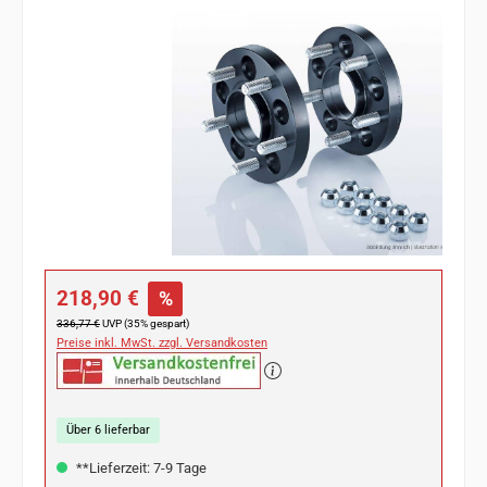
Bildergalerie überspringen
Verkaufspreis:
218,90 €
%
Regulärer Preis:
336,77 €
UVP (35% gespart)
Preise inkl. MwSt. zzgl. Versandkosten
Über 6 lieferbar
**Lieferzeit: 7-9 Tage