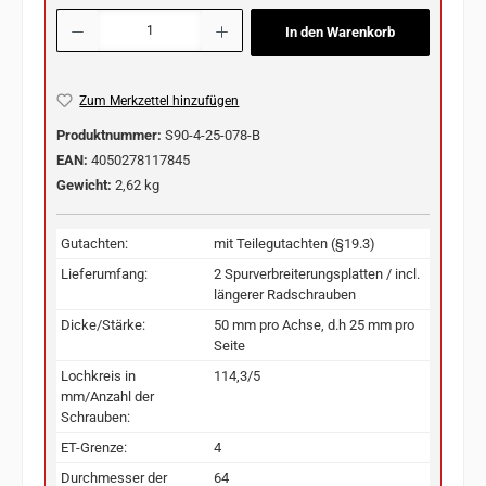
Produkt Anzahl: Gib den gewünschten Wert ein oder benutze die Schaltflächen u
In den Warenkorb
Zum Merkzettel hinzufügen
Produktnummer:
S90-4-25-078-B
EAN:
4050278117845
Gewicht:
2,62 kg
Gutachten:
mit Teilegutachten (§19.3)
Lieferumfang:
2 Spurverbreiterungsplatten / incl.
längerer Radschrauben
Dicke/Stärke:
50 mm pro Achse, d.h 25 mm pro
Seite
Lochkreis in
114,3/5
mm/Anzahl der
Schrauben:
ET-Grenze:
4
Durchmesser der
64