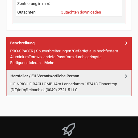
Zentrierung in mm:
Gutachten:
Gutachten downloaden
Beschreibung
PRO-SPACER | Spurverbreiterungen?Gefertigt aus hochfestem
AluminiumFormvollendete Passform durch geringste
Fertigungstoleran…
Mehr
Hersteller / EU Verantwortliche Person
HEINRICH EIBACH GMBHAm Lennedamm 157413 Finnentrop
(DE)info@eibach.de(0049) 2721-511 0