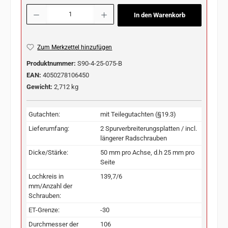
Produkt Anzahl: Gib den gewünschten Wert ein oder benutze die Schaltflächen u
In den Warenkorb
Zum Merkzettel hinzufügen
Produktnummer:
S90-4-25-075-B
EAN:
4050278106450
Gewicht:
2,712 kg
Gutachten:
mit Teilegutachten (§19.3)
Lieferumfang:
2 Spurverbreiterungsplatten / incl.
längerer Radschrauben
Dicke/Stärke:
50 mm pro Achse, d.h 25 mm pro
Seite
Lochkreis in
139,7/6
mm/Anzahl der
Schrauben:
ET-Grenze:
-30
Durchmesser der
106