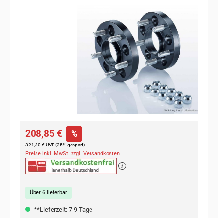
Bildergalerie überspringen
Verkaufspreis:
208,85 €
%
Regulärer Preis:
321,30 €
UVP (35% gespart)
Preise inkl. MwSt. zzgl. Versandkosten
Über 6 lieferbar
**Lieferzeit: 7-9 Tage