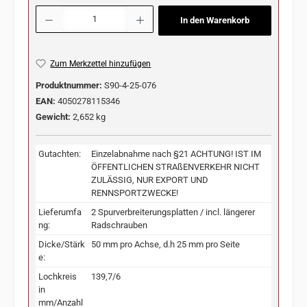
Produkt Anzahl: Gib den gewünschten Wert ein oder benutze die Schaltflächen u
In den Warenkorb
Zum Merkzettel hinzufügen
Produktnummer:
S90-4-25-076
EAN:
4050278115346
Gewicht:
2,652 kg
Gutachten:
Einzelabnahme nach §21 ACHTUNG! IST IM
ÖFFENTLICHEN STRAßENVERKEHR NICHT
ZULÄSSIG, NUR EXPORT UND
RENNSPORTZWECKE!
Lieferumfa
2 Spurverbreiterungsplatten / incl. längerer
ng:
Radschrauben
Dicke/Stärk
50 mm pro Achse, d.h 25 mm pro Seite
e:
Lochkreis
139,7/6
in
mm/Anzahl