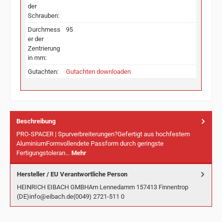
der
Schrauben:
Durchmess
95
er der
Zentrierung
in mm:
Gutachten:
Gutachten downloaden
Beschreibung
PRO-SPACER | Spurverbreiterungen?Gefertigt aus hochfestem
AluminiumFormvollendete Passform durch geringste
Fertigungstoleran…
Mehr
Hersteller / EU Verantwortliche Person
HEINRICH EIBACH GMBHAm Lennedamm 157413 Finnentrop
(DE)info@eibach.de(0049) 2721-511 0