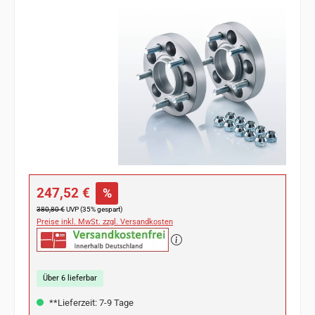
Bildergalerie überspringen
Verkaufspreis:
247,52 €
%
Regulärer Preis:
380,80 €
UVP (35% gespart)
Preise inkl. MwSt. zzgl. Versandkosten
Über 6 lieferbar
**Lieferzeit: 7-9 Tage