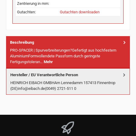
Zentrierung in mm:
Gutachten:
Gutachten downloaden
Beschreibung
PRO-SPACER | Spurverbreiterungen?Gefertigt aus hochfestem
AluminiumFormvollendete Passform durch geringste
Fertigungstoleran…
Mehr
Hersteller / EU Verantwortliche Person
HEINRICH EIBACH GMBHAm Lennedamm 157413 Finnentrop
(DE)info@eibach.de(0049) 2721-511 0