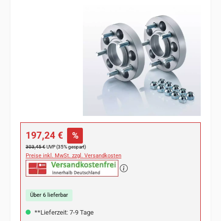
Bildergalerie überspringen
Verkaufspreis:
197,24 €
%
Regulärer Preis:
303,45 €
UVP (35% gespart)
Preise inkl. MwSt. zzgl. Versandkosten
Über 6 lieferbar
**Lieferzeit: 7-9 Tage