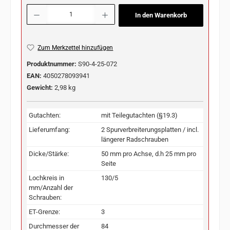
Produkt Anzahl: Gib den gewünschten Wert ein oder benutze die Schaltflächen u
In den Warenkorb
Zum Merkzettel hinzufügen
Produktnummer:
S90-4-25-072
EAN:
4050278093941
Gewicht:
2,98 kg
Gutachten:
mit Teilegutachten (§19.3)
Lieferumfang:
2 Spurverbreiterungsplatten / incl.
längerer Radschrauben
Dicke/Stärke:
50 mm pro Achse, d.h 25 mm pro
Seite
Lochkreis in
130/5
mm/Anzahl der
Schrauben:
ET-Grenze:
3
Durchmesser der
84