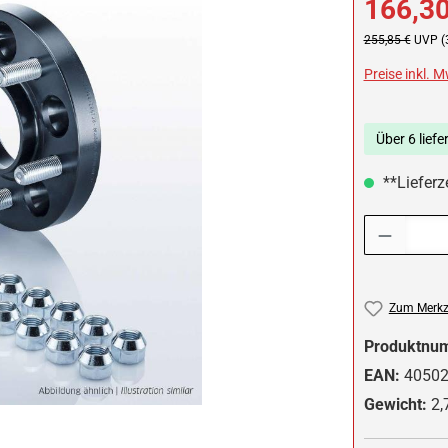
166,30
Regulärer Preis:
255,85 €
UVP (
Preise inkl. 
Über 6 liefe
**Lieferze
Produkt Anzah
Zum Merkze
Produktnu
EAN:
4050
Gewicht:
2,