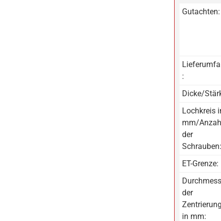
Gutachten:
Lieferumf
:
Dicke/Stär
Lochkreis i
mm/Anzah
der
Schrauben
ET-Grenze:
Durchmess
der
Zentrierun
in mm: