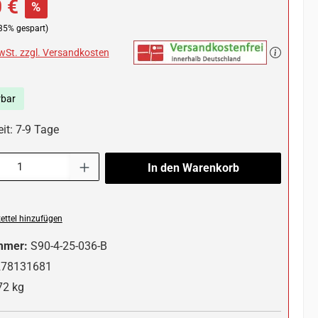
 €
%
35% gespart)
MwSt. zzgl. Versandkosten
rbar
it: 7-9 Tage
l: Gib den gewünschten Wert ein oder benutze die Schaltflächen um die 
In den Warenkorb
ttel hinzufügen
mmer:
S90-4-25-036-B
278131681
72 kg