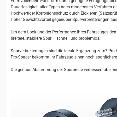
Formvollendete Passform durch geringste Fertigungstole
Dauerfestigkeit aller Typen nach modernsten Verfahren ge
Hochwertiger Korrosionsschutz durch Eloxieren (Salzsprü
Hoher Gewichtsvorteil gegenüber Spurverbreiterungen aus
Um dem Look und der Performance Ihres Fahrzeuges den le
breitere, stabilere Spur – schnell und problemlos.
Spurverbreiterungen sind die ideale Ergänzung zum? Pro-K
Pro-Spacer bekommt Ihr Fahrzeug einen noch sportlicheren 
Die genaue Abstimmung der Spurbreite verbessert aber nic