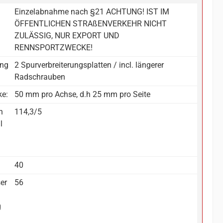
Einzelabnahme nach §21 ACHTUNG! IST IM
ÖFFENTLICHEN STRAßENVERKEHR NICHT
ZULÄSSIG, NUR EXPORT UND
RENNSPORTZWECKE!
ang
2 Spurverbreiterungsplatten / incl. längerer
Radschrauben
ke:
50 mm pro Achse, d.h 25 mm pro Seite
n
114,3/5
l
:
40
er
56
g