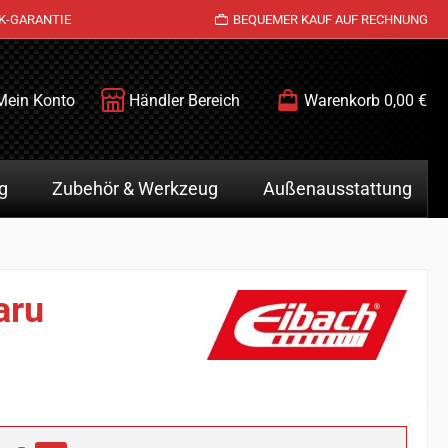
K-GARANTIE
BEQUEMER KAUF AUF RECHNUNG
Mein Konto
Händler Bereich
Warenkorb
0,00 €
g
Zubehör & Werkzeug
Außenausstattung
aru
is: