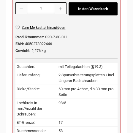
Produkt Anzahl: Gib den gewünschten Wert ein oder benutze die Schaltflächen u
In den Warenkorb
Zum Merkzettel hinzufügen
Produktnummer:
S90-7-30-011
EAN:
4050278022446
Gewicht:
2,276 kg
Gutachten:
mit Teilegutachten (§19.3)
Lieferumfang:
2 Spurverbreiterungsplatten / incl.
längerer Radschrauben
Dicke/Stärke:
60 mm pro Achse, d.h 30 mm pro
Seite
Lochkreis in
98/5
mm/Anzahl der
Schrauben:
ET-Grenze:
17
Durchmesser der
58