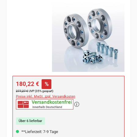
Bildergalerie überspringen
Verkaufspreis:
180,22 €
%
Regulärer Preis:
277,27 €
UVP (35% gespart)
Preise inkl. MwSt. zzgl. Versandkosten
Über 6 lieferbar
**Lieferzeit: 7-9 Tage