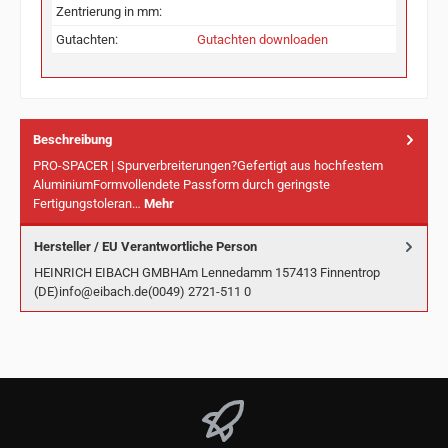
Zentrierung in mm:
Gutachten:
Gutachten downloaden
Beschreibung
PRO-SPACER | Spurverbreiterungen?Gefertigt aus hochfestem
AluminiumFormvollendete Passform durch geringste
Fertigungstoleran…
Mehr
Hersteller / EU Verantwortliche Person
HEINRICH EIBACH GMBHAm Lennedamm 157413 Finnentrop
(DE)info@eibach.de(0049) 2721-511 0