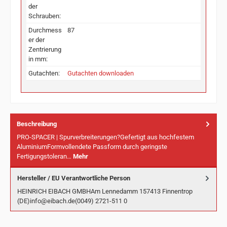
der
Schrauben:
Durchmess
87
er der
Zentrierung
in mm:
Gutachten:
Gutachten downloaden
Beschreibung
PRO-SPACER | Spurverbreiterungen?Gefertigt aus hochfestem
AluminiumFormvollendete Passform durch geringste
Fertigungstoleran…
Mehr
Hersteller / EU Verantwortliche Person
HEINRICH EIBACH GMBHAm Lennedamm 157413 Finnentrop
(DE)info@eibach.de(0049) 2721-511 0