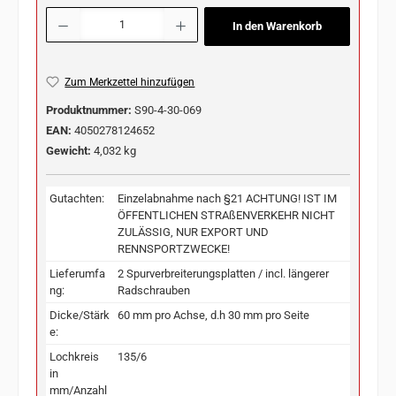
Produkt Anzahl: Gib den gewünschten Wert ein oder benutze die Schaltflächen u
In den Warenkorb
Zum Merkzettel hinzufügen
Produktnummer:
S90-4-30-069
EAN:
4050278124652
Gewicht:
4,032 kg
Gutachten:
Einzelabnahme nach §21 ACHTUNG! IST IM
ÖFFENTLICHEN STRAßENVERKEHR NICHT
ZULÄSSIG, NUR EXPORT UND
RENNSPORTZWECKE!
Lieferumfa
2 Spurverbreiterungsplatten / incl. längerer
ng:
Radschrauben
Dicke/Stärk
60 mm pro Achse, d.h 30 mm pro Seite
e:
Lochkreis
135/6
in
mm/Anzahl