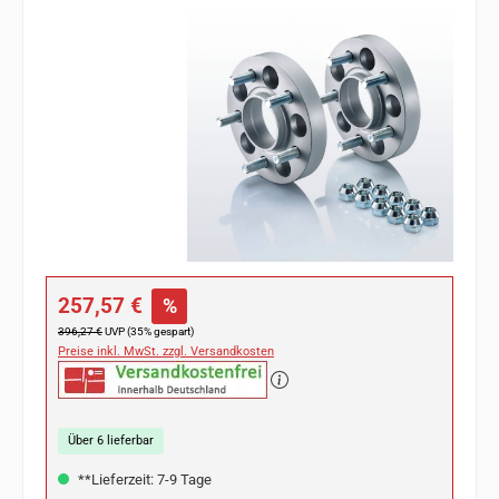
Bildergalerie überspringen
Verkaufspreis:
257,57 €
%
Regulärer Preis:
396,27 €
UVP (35% gespart)
Preise inkl. MwSt. zzgl. Versandkosten
Über 6 lieferbar
**Lieferzeit: 7-9 Tage