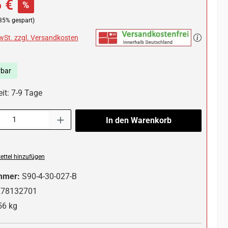
 €
%
35% gespart)
MwSt. zzgl. Versandkosten
rbar
it: 7-9 Tage
l: Gib den gewünschten Wert ein oder benutze die Schaltflächen um die 
In den Warenkorb
ttel hinzufügen
mmer:
S90-4-30-027-B
278132701
56 kg