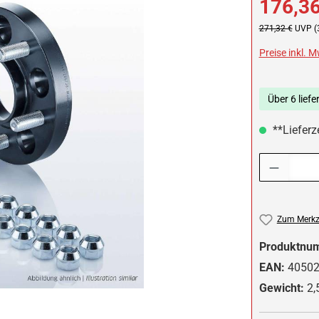
176,36
Regulärer Preis:
271,32 €
UVP (
Preise inkl. 
Über 6 liefe
**Lieferze
Produkt Anzah
Zum Merkze
Produktnu
EAN:
4050
Gewicht:
2,