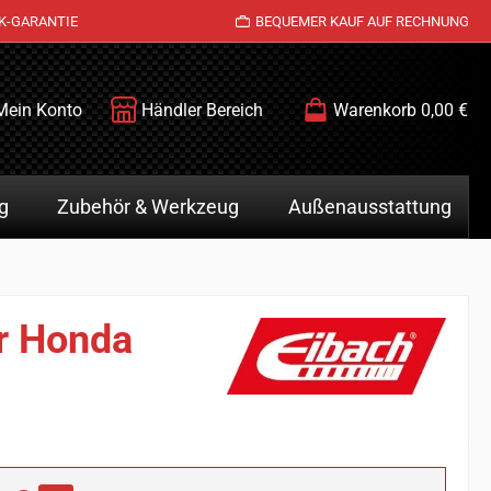
K-GARANTIE
BEQUEMER KAUF AUF RECHNUNG
Mein Konto
Händler Bereich
Warenkorb
0,00 €
g
Zubehör & Werkzeug
Außenausstattung
r Honda
is: