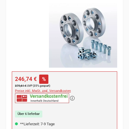
Bildergalerie überspringen
Verkaufspreis:
246,74 €
%
Regulärer Preis:
379,61 €
UVP (35% gespart)
Preise inkl. MwSt. zzgl. Versandkosten
Über 6 lieferbar
**Lieferzeit: 7-9 Tage