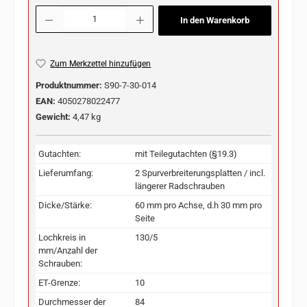
Produkt Anzahl: Gib den gewünschten Wert ein oder benutze die Schaltflächen u
In den Warenkorb
Zum Merkzettel hinzufügen
Produktnummer:
S90-7-30-014
EAN:
4050278022477
Gewicht:
4,47 kg
Gutachten:
mit Teilegutachten (§19.3)
Lieferumfang:
2 Spurverbreiterungsplatten / incl.
längerer Radschrauben
Dicke/Stärke:
60 mm pro Achse, d.h 30 mm pro
Seite
Lochkreis in
130/5
mm/Anzahl der
Schrauben:
ET-Grenze:
10
Durchmesser der
84