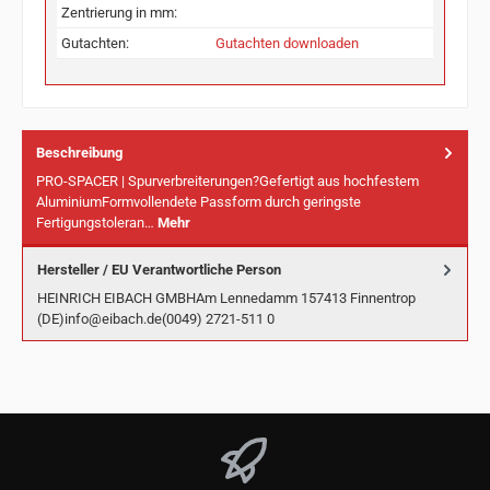
Zentrierung in mm:
Gutachten:
Gutachten downloaden
Beschreibung
PRO-SPACER | Spurverbreiterungen?Gefertigt aus hochfestem
AluminiumFormvollendete Passform durch geringste
Fertigungstoleran…
Mehr
Hersteller / EU Verantwortliche Person
HEINRICH EIBACH GMBHAm Lennedamm 157413 Finnentrop
(DE)info@eibach.de(0049) 2721-511 0