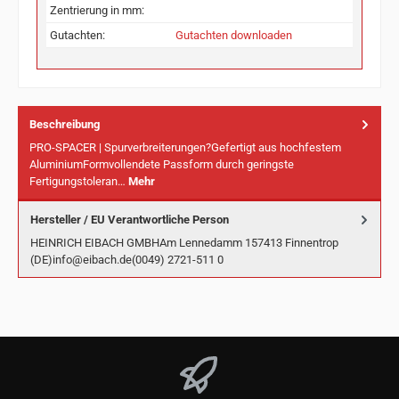
Zentrierung in mm:
Gutachten:
Gutachten downloaden
Beschreibung
PRO-SPACER | Spurverbreiterungen?Gefertigt aus hochfestem
AluminiumFormvollendete Passform durch geringste
Fertigungstoleran…
Mehr
Hersteller / EU Verantwortliche Person
HEINRICH EIBACH GMBHAm Lennedamm 157413 Finnentrop
(DE)info@eibach.de(0049) 2721-511 0