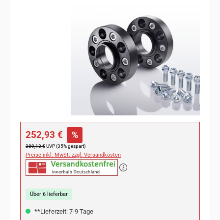
Bildergalerie überspringen
Verkaufspreis:
252,93 €
%
Regulärer Preis:
389,13 €
UVP (35% gespart)
Preise inkl. MwSt. zzgl. Versandkosten
Über 6 lieferbar
**Lieferzeit: 7-9 Tage