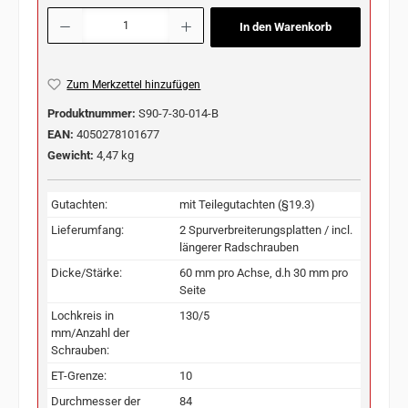
Produkt Anzahl: Gib den gewünschten Wert ein oder benutze die Schaltflächen u
In den Warenkorb
Zum Merkzettel hinzufügen
Produktnummer:
S90-7-30-014-B
EAN:
4050278101677
Gewicht:
4,47 kg
Gutachten:
mit Teilegutachten (§19.3)
Lieferumfang:
2 Spurverbreiterungsplatten / incl.
längerer Radschrauben
Dicke/Stärke:
60 mm pro Achse, d.h 30 mm pro
Seite
Lochkreis in
130/5
mm/Anzahl der
Schrauben:
ET-Grenze:
10
Durchmesser der
84