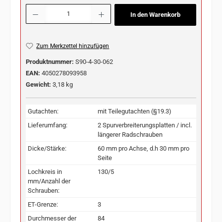
Produkt Anzahl: Gib den gewünschten Wert ein oder benutze die Schaltflächen u
In den Warenkorb
Zum Merkzettel hinzufügen
Produktnummer:
S90-4-30-062
EAN:
4050278093958
Gewicht:
3,18 kg
Gutachten:
mit Teilegutachten (§19.3)
Lieferumfang:
2 Spurverbreiterungsplatten / incl.
längerer Radschrauben
Dicke/Stärke:
60 mm pro Achse, d.h 30 mm pro
Seite
Lochkreis in
130/5
mm/Anzahl der
Schrauben:
ET-Grenze:
3
Durchmesser der
84