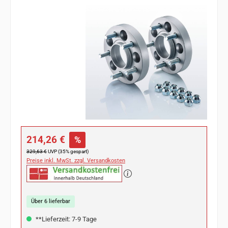
Bildergalerie überspringen
Verkaufspreis:
214,26 €
%
Regulärer Preis:
329,63 €
UVP (35% gespart)
Preise inkl. MwSt. zzgl. Versandkosten
Über 6 lieferbar
**Lieferzeit: 7-9 Tage