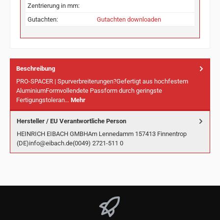
Zentrierung in mm:
Gutachten:
Gutachten downloaden
Beschreibung
PRO-SPACER | Spurverbreiterungen?Gefertigt aus hochfestem
AluminiumFormvollendete Passform durch geringste
Fertigungstoleran…
Mehr
Hersteller / EU Verantwortliche Person
HEINRICH EIBACH GMBHAm Lennedamm 157413 Finnentrop
(DE)info@eibach.de(0049) 2721-511 0