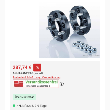
Bildergalerie überspringen
Verkaufspreis:
287,74 €
%
Regulärer Preis:
442,68 €
UVP (35% gespart)
Preise inkl. MwSt. zzgl. Versandkosten
Über 6 lieferbar
**Lieferzeit: 7-9 Tage