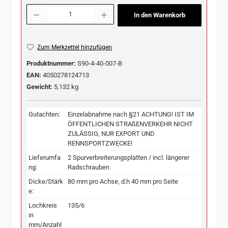
Produkt Anzahl: Gib den gewünschten Wert ein oder benutze die Schaltflächen u
In den Warenkorb
Zum Merkzettel hinzufügen
Produktnummer:
S90-4-40-007-B
EAN:
4050278124713
Gewicht:
5,132 kg
Gutachten:
Einzelabnahme nach §21 ACHTUNG! IST IM
ÖFFENTLICHEN STRAßENVERKEHR NICHT
ZULÄSSIG, NUR EXPORT UND
RENNSPORTZWECKE!
Lieferumfa
2 Spurverbreiterungsplatten / incl. längerer
ng:
Radschrauben
Dicke/Stärk
80 mm pro Achse, d.h 40 mm pro Seite
e:
Lochkreis
135/6
in
mm/Anzahl