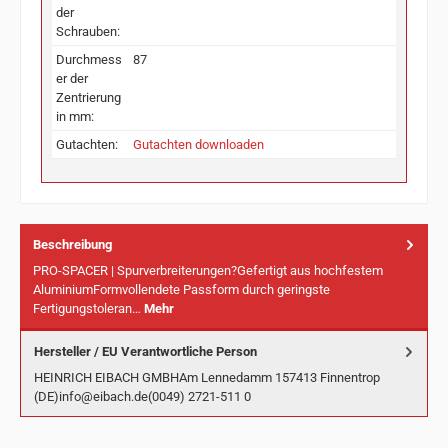
der
Schrauben:
Durchmess
87
er der
Zentrierung
in mm:
Gutachten:
Gutachten downloaden
Beschreibung
PRO-SPACER | Spurverbreiterungen?Gefertigt aus hochfestem
AluminiumFormvollendete Passform durch geringste
Fertigungstoleran…
Mehr
Hersteller / EU Verantwortliche Person
HEINRICH EIBACH GMBHAm Lennedamm 157413 Finnentrop
(DE)info@eibach.de(0049) 2721-511 0