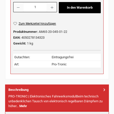
Produkt Anzahl: Gib den gewünschten Wert ein oder benutze die Schaltflächen u
In den Warenkorb
Zum Merkzettel hinzufügen
Produktnummer:
AM65-20-045-01-22
EAN:
4050278134323
Gewicht:
1 kg
Gutachten:
Eintragungsfrei
Art:
Pro-Tronic
Beschreibung
PRO-TRONIC | Elektronisches FahrwerksmodulBeim technisch
unbedenklichen Tausch von elektronisch regelbaren Dämpfern zu
höher…
Mehr