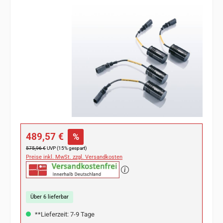
Bildergalerie überspringen
Verkaufspreis:
489,57 €
%
Regulärer Preis:
575,96 €
UVP (15% gespart)
Preise inkl. MwSt. zzgl. Versandkosten
Über 6 lieferbar
**Lieferzeit: 7-9 Tage