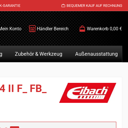
K-GARANTIE
BEQUEMER KAUF AUF RECHNUNG
Mein Konto
Händler Bereich
Warenkorb
0,00 €
g
Zubehör & Werkzeug
Außenausstattung
4 II F_ FB_
is: