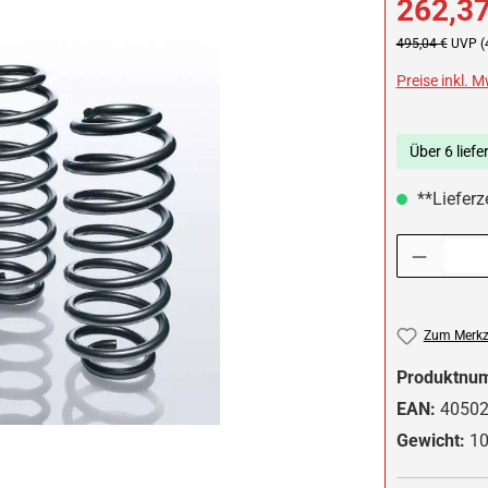
262,37
Regulärer Preis:
495,04 €
UVP (
Preise inkl. 
Über 6 liefe
**Lieferze
Produkt Anzah
Zum Merkze
Produktnu
EAN:
4050
Gewicht:
10