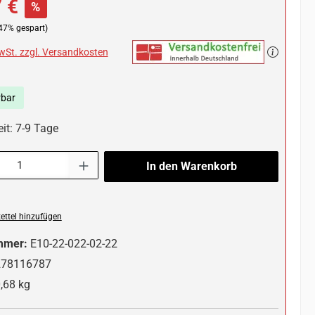
 €
%
47% gespart)
MwSt. zzgl. Versandkosten
rbar
it: 7-9 Tage
l: Gib den gewünschten Wert ein oder benutze die Schaltflächen um die 
In den Warenkorb
ttel hinzufügen
mmer:
E10-22-022-02-22
278116787
,68 kg