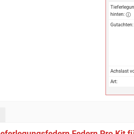
Tieferlegun
hinten:
Gutachten:
Achslast vo
Art:
eferlegungsfedern Federn Pro Kit f