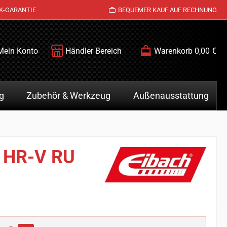
K-GARANTIE
BEQUEMER KAUF AUF RECHNUNG
Mein Konto
Händler Bereich
Warenkorb
0,00 €
g
Zubehör & Werkzeug
Außenausstattung
a HR-V RU
is: