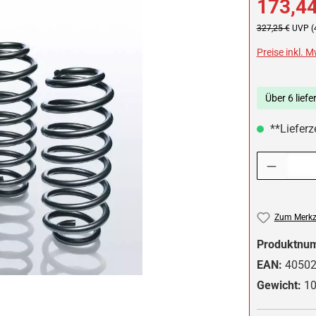
173,44
Regulärer Preis:
327,25 €
UVP (
Preise inkl. 
Über 6 liefe
**Lieferze
Produkt Anzah
Zum Merkze
Produktnu
EAN:
4050
Gewicht:
10