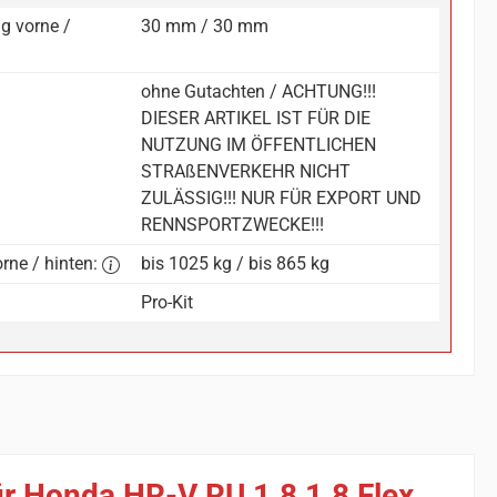
g vorne /
30 mm / 30 mm
ohne Gutachten / ACHTUNG!!!
DIESER ARTIKEL IST FÜR DIE
NUTZUNG IM ÖFFENTLICHEN
STRAßENVERKEHR NICHT
ZULÄSSIG!!! NUR FÜR EXPORT UND
RENNSPORTZWECKE!!!
rne / hinten:
bis 1025 kg / bis 865 kg
Pro-Kit
ür Honda HR-V RU 1.8 1.8 Flex