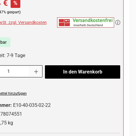
 €
%
47% gespart)
MwSt. zzgl. Versandkosten
rbar
it: 7-9 Tage
l: Gib den gewünschten Wert ein oder benutze die Schaltflächen um die 
In den Warenkorb
ttel hinzufügen
mmer:
E10-40-035-02-22
278074551
,75 kg