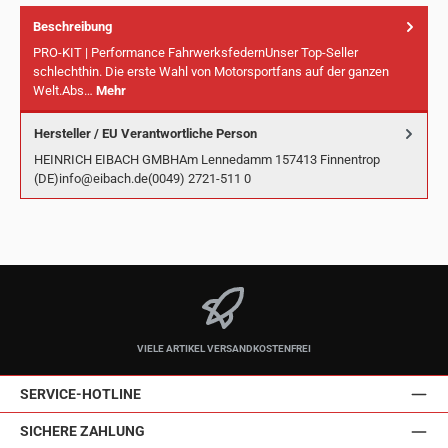
Beschreibung
PRO-KIT | Performance FahrwerksfedernUnser Top-Seller
schlechthin. Die erste Wahl von Motorsportfans auf der ganzen
Welt.Abs…
Mehr
Hersteller / EU Verantwortliche Person
HEINRICH EIBACH GMBHAm Lennedamm 157413 Finnentrop
(DE)info@eibach.de(0049) 2721-511 0
VIELE ARTIKEL VERSANDKOSTENFREI
SERVICE-HOTLINE
SICHERE ZAHLUNG