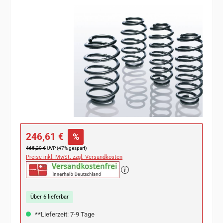
Bildergalerie überspringen
Verkaufspreis:
246,61 €
%
Regulärer Preis:
465,29 €
UVP (47% gespart)
Preise inkl. MwSt. zzgl. Versandkosten
Über 6 lieferbar
**Lieferzeit: 7-9 Tage