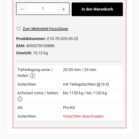
Produkt Anzahl: Gib den gewünschten Wert ein oder benutze die Schaltflächen u
In den Warenkorb
Zum Merkzettel hinzufügen
Produktnummer:
E10-70-020-03-22
EAN:
4050278109888
Gewicht:
10,12 kg
Tieferlegung vorne /
25-30 mm / 25 mm
hinten:
Gutachten:
mit Teilegutachten (§19.3)
Achslast vorne / hinten:
bis 1155 kg / bis 1120 kg
Art:
Pro-Kit
Gutachten:
Gutachten downloaden