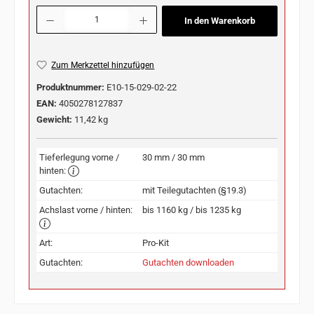
Produkt Anzahl: Gib den gewünschten Wert ein oder benutze die Schaltflächen u
In den Warenkorb
Zum Merkzettel hinzufügen
Produktnummer:
E10-15-029-02-22
EAN:
4050278127837
Gewicht:
11,42 kg
Tieferlegung vorne /
30 mm / 30 mm
hinten:
Gutachten:
mit Teilegutachten (§19.3)
Achslast vorne / hinten:
bis 1160 kg / bis 1235 kg
Art:
Pro-Kit
Gutachten:
Gutachten downloaden