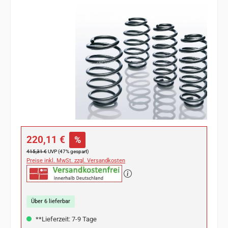
Bildergalerie überspringen
Verkaufspreis:
220,11 €
%
Regulärer Preis:
415,31 €
UVP (47% gespart)
Preise inkl. MwSt. zzgl. Versandkosten
Über 6 lieferbar
**Lieferzeit: 7-9 Tage