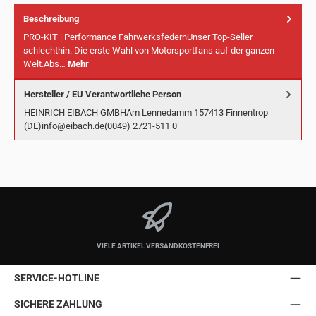
Beschreibung
PRO-KIT | Performance FahrwerksfedernUnser Top-Seller
schlechthin. Die erste Wahl von Motorsportfans auf der ganzen
Welt.Abs…
Mehr
Hersteller / EU Verantwortliche Person
HEINRICH EIBACH GMBHAm Lennedamm 157413 Finnentrop
(DE)info@eibach.de(0049) 2721-511 0
VIELE ARTIKEL VERSANDKOSTENFREI
SERVICE-HOTLINE
SICHERE ZAHLUNG