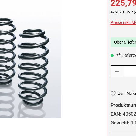
225,79
Regulärer Preis:
426,02 €
UVP (
Preise inkl. 
Über 6 liefe
**Lieferze
Produkt Anzah
Zum Merkze
Produktnu
EAN:
4050
Gewicht:
10