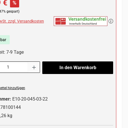
 €
%
47% gespart)
MwSt. zzgl. Versandkosten
rbar
it: 7-9 Tage
l: Gib den gewünschten Wert ein oder benutze die Schaltflächen um die 
In den Warenkorb
ttel hinzufügen
mmer:
E10-20-045-03-22
278100144
,26 kg