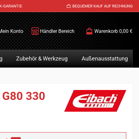
K-GARANTIE
BEQUEMER KAUF AUF RECHNUNG
Mein Konto
Händler Bereich
Warenkorb
0,00 €
g
Zubehör & Werkzeug
Außenausstattung
0 G80 330
is: