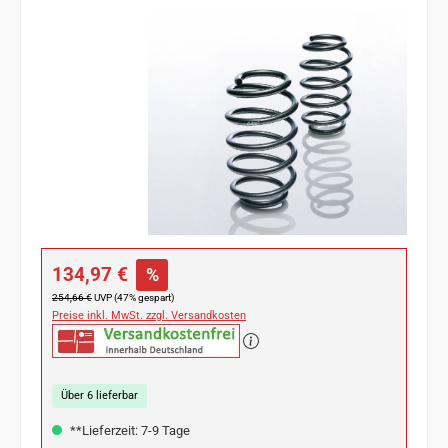
Bildergalerie überspringen
Verkaufspreis:
134,97 €
%
Regulärer Preis:
254,66 €
UVP (47% gespart)
Preise inkl. MwSt. zzgl. Versandkosten
Über 6 lieferbar
**Lieferzeit: 7-9 Tage