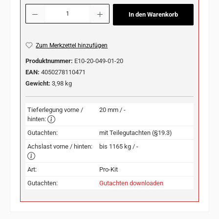
Produkt Anzahl: Gib den gewünschten Wert ein oder benutze die Schaltflächen u
In den Warenkorb
Zum Merkzettel hinzufügen
Produktnummer:
E10-20-049-01-20
EAN:
4050278110471
Gewicht:
3,98 kg
Tieferlegung vorne /
20 mm / -
hinten:
Gutachten:
mit Teilegutachten (§19.3)
Achslast vorne / hinten:
bis 1165 kg / -
Art:
Pro-Kit
Gutachten:
Gutachten downloaden