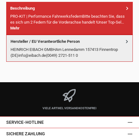
Beschreibung
PRO-KIT | Performance FahrwerksfedernBitte beachten Sie, dass
es sich um 2 Federn für die Vorderachse handelt !Unser Top-Sel…
Mehr
Hersteller / EU Verantwortliche Person
HEINRICH EIBACH GMBHAm Lennedamm 157413 Finnentrop
(DE)info@eibach.de(0049) 2721-511 0
VIELE ARTIKEL VERSANDKOSTENFREI
SERVICE-HOTLINE
SICHERE ZAHLUNG