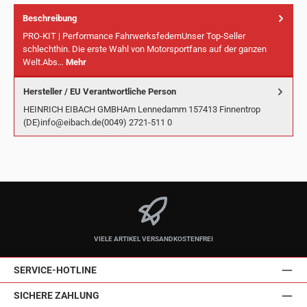
Beschreibung
PRO-KIT | Performance FahrwerksfedernUnser Top-Seller
schlechthin. Die erste Wahl von Motorsportfans auf der ganzen
Welt.Abs…
Mehr
Hersteller / EU Verantwortliche Person
HEINRICH EIBACH GMBHAm Lennedamm 157413 Finnentrop
(DE)info@eibach.de(0049) 2721-511 0
VIELE ARTIKEL VERSANDKOSTENFREI
SERVICE-HOTLINE
SICHERE ZAHLUNG