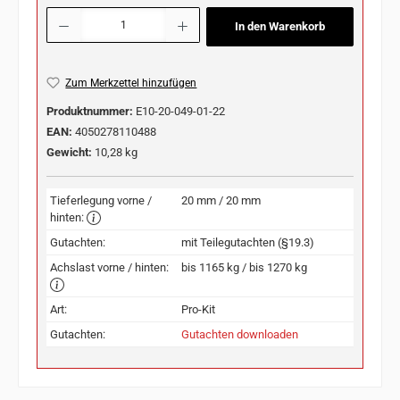
Produkt Anzahl: Gib den gewünschten Wert ein oder benutze die Schaltflächen u
In den Warenkorb
Zum Merkzettel hinzufügen
Produktnummer:
E10-20-049-01-22
EAN:
4050278110488
Gewicht:
10,28 kg
Tieferlegung vorne /
20 mm / 20 mm
hinten:
Gutachten:
mit Teilegutachten (§19.3)
Achslast vorne / hinten:
bis 1165 kg / bis 1270 kg
Art:
Pro-Kit
Gutachten:
Gutachten downloaden