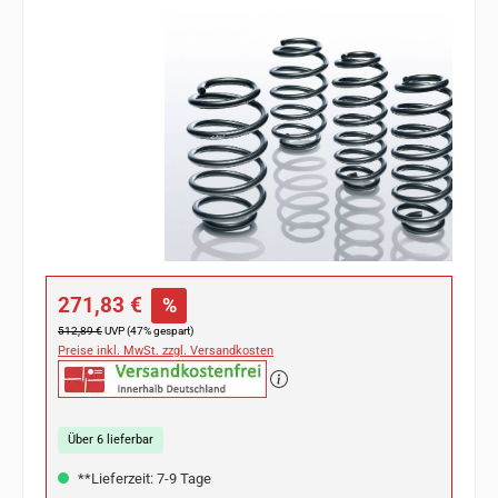
Bildergalerie überspringen
Verkaufspreis:
271,83 €
%
Regulärer Preis:
512,89 €
UVP (47% gespart)
Preise inkl. MwSt. zzgl. Versandkosten
Über 6 lieferbar
**Lieferzeit: 7-9 Tage