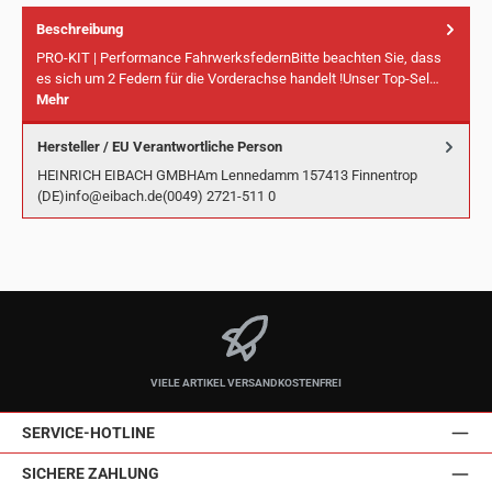
Beschreibung
PRO-KIT | Performance FahrwerksfedernBitte beachten Sie, dass
es sich um 2 Federn für die Vorderachse handelt !Unser Top-Sel…
Mehr
Hersteller / EU Verantwortliche Person
HEINRICH EIBACH GMBHAm Lennedamm 157413 Finnentrop
(DE)info@eibach.de(0049) 2721-511 0
VIELE ARTIKEL VERSANDKOSTENFREI
SERVICE-HOTLINE
SICHERE ZAHLUNG