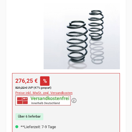
Bildergalerie überspringen
Verkaufspreis:
276,25 €
%
Regulärer Preis:
521,22 €
UVP (47% gespart)
Preise inkl. MwSt. zzgl. Versandkosten
Über 6 lieferbar
**Lieferzeit: 7-9 Tage