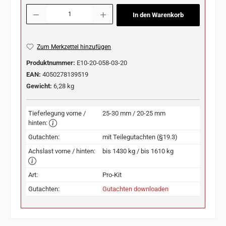
Produkt Anzahl: Gib den gewünschten Wert ein oder benutze die Schaltflächen u
In den Warenkorb
Zum Merkzettel hinzufügen
Produktnummer:
E10-20-058-03-20
EAN:
4050278139519
Gewicht:
6,28 kg
Tieferlegung vorne /
25-30 mm / 20-25 mm
hinten:
Gutachten:
mit Teilegutachten (§19.3)
Achslast vorne / hinten:
bis 1430 kg / bis 1610 kg
Art:
Pro-Kit
Gutachten:
Gutachten downloaden