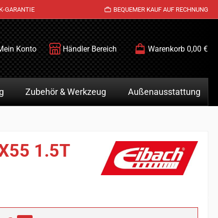
K-GARANTIE
BEQUEMER KAUF AUF RECHNUNG
Mein Konto
Händler Bereich
Warenkorb
0,00 €
g
Zubehör & Werkzeug
Außenausstattung
 X55 1.5T
is: