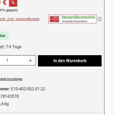
 €
%
47% gespart)
MwSt. zzgl. Versandkosten
rbar
it: 7-9 Tage
l: Gib den gewünschten Wert ein oder benutze die Schaltflächen um die 
In den Warenkorb
ttel hinzufügen
mmer:
E10-402-002-01-22
278143578
,4 kg