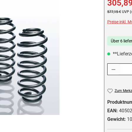
305,89
Regulärer Preis:
577,15 €
UVP (
Preise inkl. 
Über 6 liefe
**Lieferze
Produkt Anzah
Zum Merkze
Produktnu
EAN:
4050
Gewicht:
10