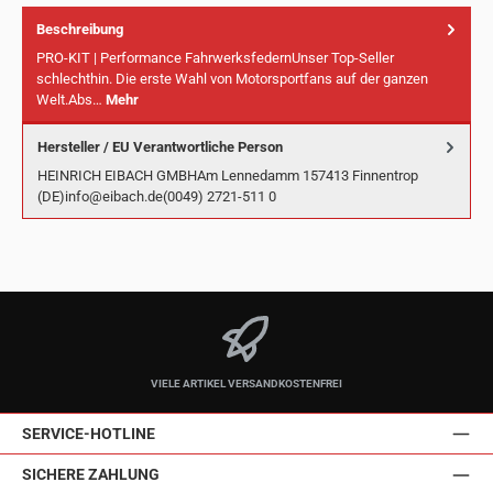
Beschreibung
PRO-KIT | Performance FahrwerksfedernUnser Top-Seller
schlechthin. Die erste Wahl von Motorsportfans auf der ganzen
Welt.Abs…
Mehr
Hersteller / EU Verantwortliche Person
HEINRICH EIBACH GMBHAm Lennedamm 157413 Finnentrop
(DE)info@eibach.de(0049) 2721-511 0
VIELE ARTIKEL VERSANDKOSTENFREI
SERVICE-HOTLINE
SICHERE ZAHLUNG