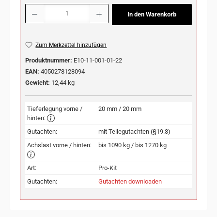
Produkt Anzahl: Gib den gewünschten Wert ein oder benutze die Schaltflächen u
In den Warenkorb
Zum Merkzettel hinzufügen
Produktnummer:
E10-11-001-01-22
EAN:
4050278128094
Gewicht:
12,44 kg
Tieferlegung vorne /
20 mm / 20 mm
hinten:
Gutachten:
mit Teilegutachten (§19.3)
Achslast vorne / hinten:
bis 1090 kg / bis 1270 kg
Art:
Pro-Kit
Gutachten:
Gutachten downloaden