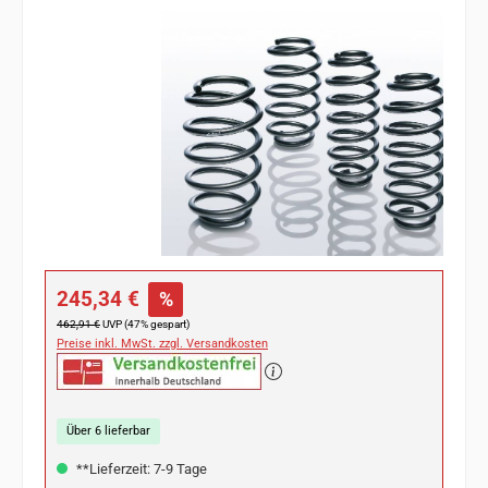
Bildergalerie überspringen
Verkaufspreis:
245,34 €
%
Regulärer Preis:
462,91 €
UVP (47% gespart)
Preise inkl. MwSt. zzgl. Versandkosten
Über 6 lieferbar
**Lieferzeit: 7-9 Tage