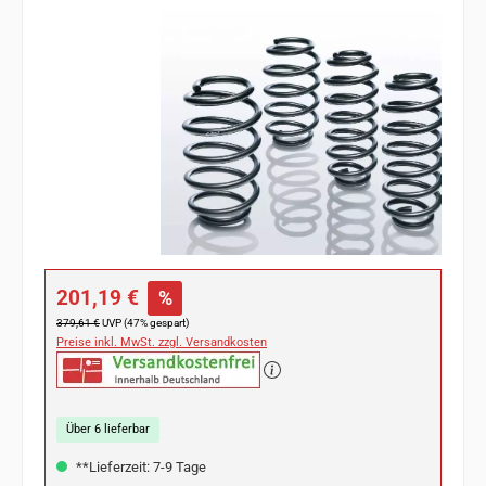
Bildergalerie überspringen
Verkaufspreis:
201,19 €
%
Regulärer Preis:
379,61 €
UVP (47% gespart)
Preise inkl. MwSt. zzgl. Versandkosten
Über 6 lieferbar
**Lieferzeit: 7-9 Tage