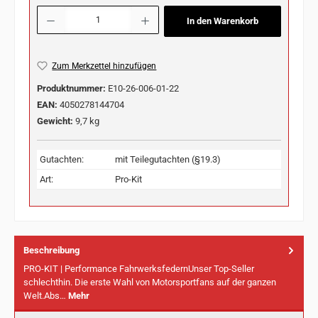
Produkt Anzahl: Gib den gewünschten Wert ein oder benutze die Schaltflächen u
In den Warenkorb
Zum Merkzettel hinzufügen
Produktnummer:
E10-26-006-01-22
EAN:
4050278144704
Gewicht:
9,7 kg
Gutachten:
mit Teilegutachten (§19.3)
Art:
Pro-Kit
Beschreibung
PRO-KIT | Performance FahrwerksfedernUnser Top-Seller
schlechthin. Die erste Wahl von Motorsportfans auf der ganzen
Welt.Abs…
Mehr