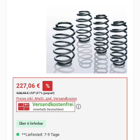
Bildergalerie überspringen
Verkaufspreis:
227,06 €
%
Regulärer Preis:
428,40 €
UVP (47% gespart)
Preise inkl. MwSt. zzgl. Versandkosten
Über 6 lieferbar
**Lieferzeit: 7-9 Tage