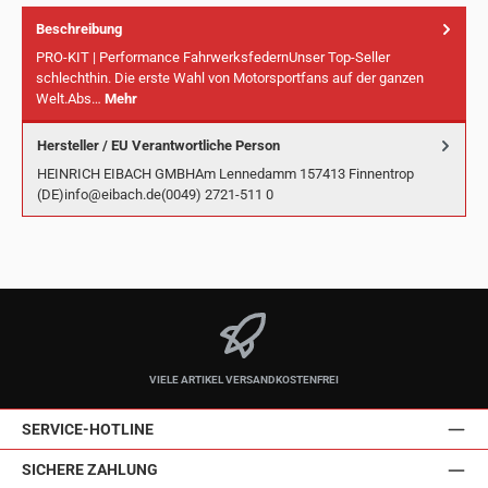
Beschreibung
PRO-KIT | Performance FahrwerksfedernUnser Top-Seller
schlechthin. Die erste Wahl von Motorsportfans auf der ganzen
Welt.Abs…
Mehr
Hersteller / EU Verantwortliche Person
HEINRICH EIBACH GMBHAm Lennedamm 157413 Finnentrop
(DE)info@eibach.de(0049) 2721-511 0
VIELE ARTIKEL VERSANDKOSTENFREI
SERVICE-HOTLINE
SICHERE ZAHLUNG