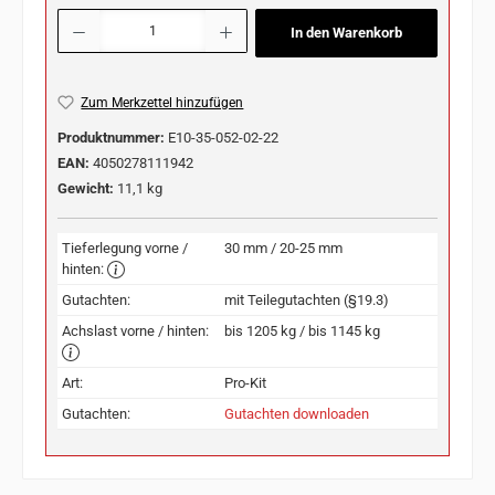
Produkt Anzahl: Gib den gewünschten Wert ein oder benutze die Schaltflächen u
In den Warenkorb
Zum Merkzettel hinzufügen
Produktnummer:
E10-35-052-02-22
EAN:
4050278111942
Gewicht:
11,1 kg
Tieferlegung vorne /
30 mm / 20-25 mm
hinten:
Gutachten:
mit Teilegutachten (§19.3)
Achslast vorne / hinten:
bis 1205 kg / bis 1145 kg
Art:
Pro-Kit
Gutachten:
Gutachten downloaden