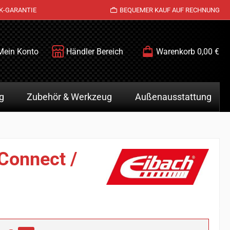
K-GARANTIE
BEQUEMER KAUF AUF RECHNUNG
Mein Konto
Händler Bereich
Warenkorb
0,00 €
g
Zubehör & Werkzeug
Außenausstattung
 Connect /
is: