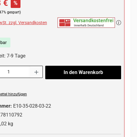
 €
%
47% gespart)
MwSt. zzgl. Versandkosten
rbar
it: 7-9 Tage
l: Gib den gewünschten Wert ein oder benutze die Schaltflächen um die 
In den Warenkorb
ttel hinzufügen
mmer:
E10-35-028-03-22
278110792
,02 kg