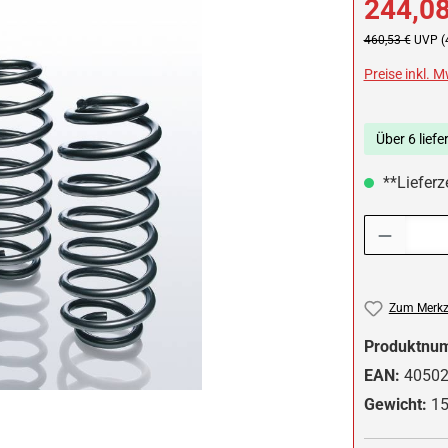
244,08
Regulärer Preis:
460,53 €
UVP (
Preise inkl. 
Über 6 liefe
**Lieferze
Produkt Anzah
Zum Merkze
Produktnu
EAN:
4050
Gewicht:
15