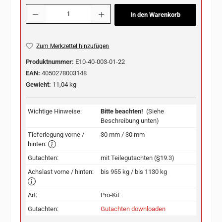
Produkt Anzahl: Gib den gewünschten Wert ein oder benutze die Schaltflächen u
In den Warenkorb
Zum Merkzettel hinzufügen
Produktnummer:
E10-40-003-01-22
EAN:
4050278003148
Gewicht:
11,04 kg
Wichtige Hinweise:
Bitte beachten!
(Siehe
Beschreibung unten)
Tieferlegung vorne /
30 mm / 30 mm
hinten:
Gutachten:
mit Teilegutachten (§19.3)
Achslast vorne / hinten:
bis 955 kg / bis 1130 kg
Art:
Pro-Kit
Gutachten:
Gutachten downloaden