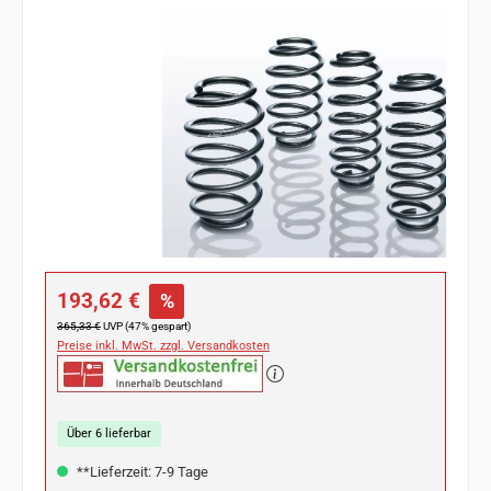
Bildergalerie überspringen
Verkaufspreis:
193,62 €
%
Regulärer Preis:
365,33 €
UVP (47% gespart)
Preise inkl. MwSt. zzgl. Versandkosten
Über 6 lieferbar
**Lieferzeit: 7-9 Tage