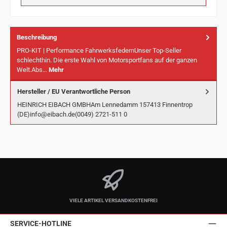
Beschreibung
PRO-KIT | Performance FahrwerksfedernUnser Top-Seller
schlechthin. Die erste Wahl von Motorsportfans auf der ganzen
Welt.Abs…
Mehr
Hersteller / EU Verantwortliche Person
HEINRICH EIBACH GMBHAm Lennedamm 157413 Finnentrop
(DE)info@eibach.de(0049) 2721-511 0
VIELE ARTIKEL VERSANDKOSTENFREI
SERVICE-HOTLINE