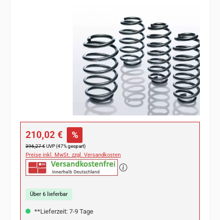
Bildergalerie überspringen
Verkaufspreis:
210,02 €
%
Regulärer Preis:
396,27 €
UVP (47% gespart)
Preise inkl. MwSt. zzgl. Versandkosten
Über 6 lieferbar
**Lieferzeit: 7-9 Tage