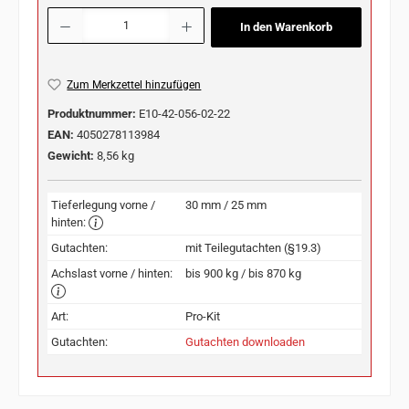
Produkt Anzahl: Gib den gewünschten Wert ein oder benutze die Schaltflächen u
In den Warenkorb
Zum Merkzettel hinzufügen
Produktnummer:
E10-42-056-02-22
EAN:
4050278113984
Gewicht:
8,56 kg
Tieferlegung vorne /
30 mm / 25 mm
hinten:
Gutachten:
mit Teilegutachten (§19.3)
Achslast vorne / hinten:
bis 900 kg / bis 870 kg
Art:
Pro-Kit
Gutachten:
Gutachten downloaden