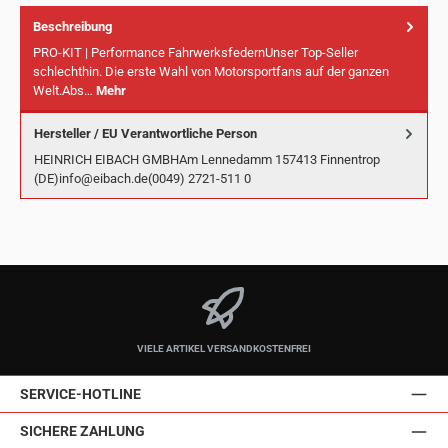
Beschreibung
PRO-KIT | Performance FahrwerksfedernUnser Top-Seller
schlechthin. Die erste Wahl von Motorsportfans auf der ganzen
Welt.Abs…
Mehr
Hersteller / EU Verantwortliche Person
HEINRICH EIBACH GMBHAm Lennedamm 157413 Finnentrop
(DE)info@eibach.de(0049) 2721-511 0
VIELE ARTIKEL VERSANDKOSTENFREI
SERVICE-HOTLINE
SICHERE ZAHLUNG