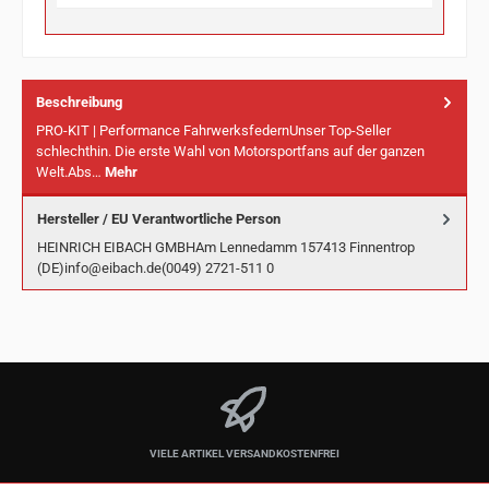
Beschreibung
PRO-KIT | Performance FahrwerksfedernUnser Top-Seller
schlechthin. Die erste Wahl von Motorsportfans auf der ganzen
Welt.Abs…
Mehr
Hersteller / EU Verantwortliche Person
HEINRICH EIBACH GMBHAm Lennedamm 157413 Finnentrop
(DE)info@eibach.de(0049) 2721-511 0
VIELE ARTIKEL VERSANDKOSTENFREI