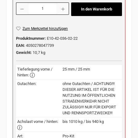
Produkt Anzahl: Gib den gewünschten Wert ein oder benutze die Schaltflächen u
In den Warenkorb
Zum Merkzettel hinzufügen
Produktnummer:
E10-42-036-02-22
EAN:
4050278047739
Gewicht:
10,7 kg
Tieferlegung vorne /
25 mm / 25 mm
hinten:
Gutachten:
ohne Gutachten / ACHTUNG!!!
DIESER ARTIKEL IST FÜR DIE
NUTZUNG IM ÖFFENTLICHEN
STRAßENVERKEHR NICHT
ZULÄSSIG!!! NUR FÜR EXPORT
UND RENNSPORTZWECKE!!!
Achslast vorne / hinten:
bis 1010 kg / bis 940 kg
Art:
Pro-Kit