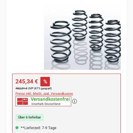
Bildergalerie überspringen
Verkaufspreis:
245,34 €
%
Regulärer Preis:
462,91 €
UVP (47% gespart)
Preise inkl. MwSt. zzgl. Versandkosten
Über 6 lieferbar
**Lieferzeit: 7-9 Tage