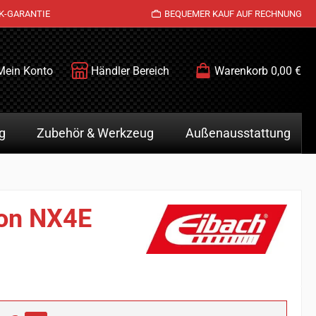
K-GARANTIE
BEQUEMER KAUF AUF RECHNUNG
Mein Konto
Händler Bereich
Warenkorb
0,00 €
g
Zubehör & Werkzeug
Außenausstattung
son NX4E
is: