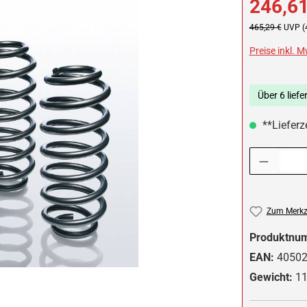
246,61
Regulärer Preis:
465,29 €
UVP (
Preise inkl. 
Über 6 liefe
**Lieferze
Produkt Anzah
Zum Merkze
Produktnu
EAN:
4050
Gewicht:
11