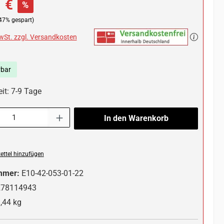
 €
%
47% gespart)
MwSt. zzgl. Versandkosten
rbar
it: 7-9 Tage
l: Gib den gewünschten Wert ein oder benutze die Schaltflächen um die 
In den Warenkorb
ttel hinzufügen
mmer:
E10-42-053-01-22
278114943
,44 kg