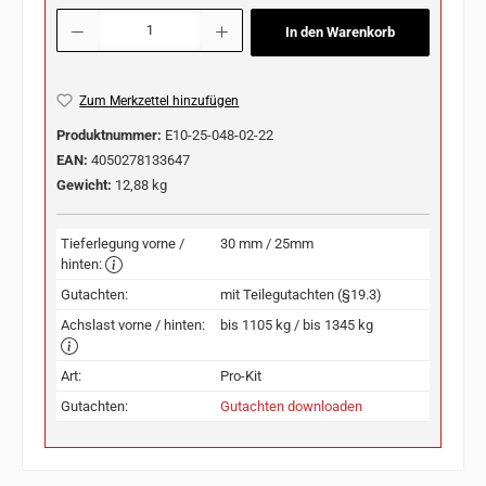
Produkt Anzahl: Gib den gewünschten Wert ein oder benutze die Schaltflächen u
In den Warenkorb
Zum Merkzettel hinzufügen
Produktnummer:
E10-25-048-02-22
EAN:
4050278133647
Gewicht:
12,88 kg
Tieferlegung vorne /
30 mm / 25mm
hinten:
Gutachten:
mit Teilegutachten (§19.3)
Achslast vorne / hinten:
bis 1105 kg / bis 1345 kg
Art:
Pro-Kit
Gutachten:
Gutachten downloaden