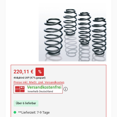
Bildergalerie überspringen
Verkaufspreis:
220,11 €
%
Regulärer Preis:
415,31 €
UVP (47% gespart)
Preise inkl. MwSt. zzgl. Versandkosten
Über 6 lieferbar
**Lieferzeit: 7-9 Tage