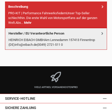
Beschreibung
PRO-KIT | Performance FahrwerksfedernUnser Top-Seller
schlechthin. Die erste Wahl von Motorsportfans auf der ganzen
Welt.Abs…
Mehr
Hersteller / EU Verantwortliche Person
HEINRICH EIBACH GMBHAm Lennedamm 157413 Finnentrop
(DE)info@eibach.de(0049) 2721-511 0
VIELE ARTIKEL VERSANDKOSTENFREI
SERVICE-HOTLINE
SICHERE ZAHLUNG