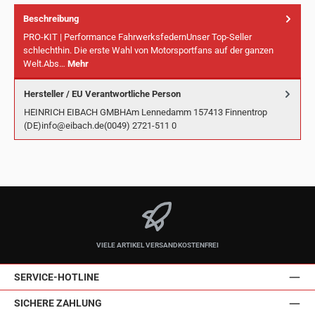
Beschreibung
PRO-KIT | Performance FahrwerksfedernUnser Top-Seller
schlechthin. Die erste Wahl von Motorsportfans auf der ganzen
Welt.Abs…
Mehr
Hersteller / EU Verantwortliche Person
HEINRICH EIBACH GMBHAm Lennedamm 157413 Finnentrop
(DE)info@eibach.de(0049) 2721-511 0
VIELE ARTIKEL VERSANDKOSTENFREI
SERVICE-HOTLINE
SICHERE ZAHLUNG