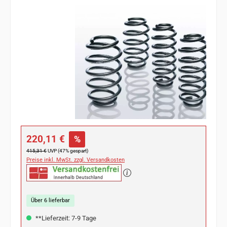
Bildergalerie überspringen
Verkaufspreis:
220,11 €
%
Regulärer Preis:
415,31 €
UVP (47% gespart)
Preise inkl. MwSt. zzgl. Versandkosten
Über 6 lieferbar
**Lieferzeit: 7-9 Tage