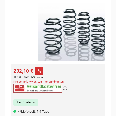
Bildergalerie überspringen
Verkaufspreis:
232,10 €
%
Regulärer Preis:
437,92 €
UVP (47% gespart)
Preise inkl. MwSt. zzgl. Versandkosten
Über 6 lieferbar
**Lieferzeit: 7-9 Tage