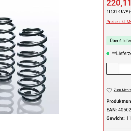
220,11
Regulärer Preis:
415,31 €
UVP (
Preise inkl. 
Über 6 liefe
**Lieferze
Produkt Anzah
Zum Merkze
Produktnu
EAN:
4050
Gewicht:
11