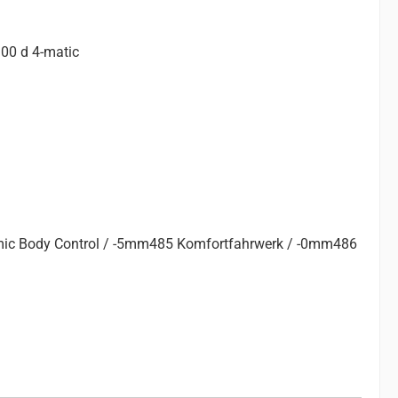
300 d 4-matic
amic Body Control / -5mm485 Komfortfahrwerk / -0mm486