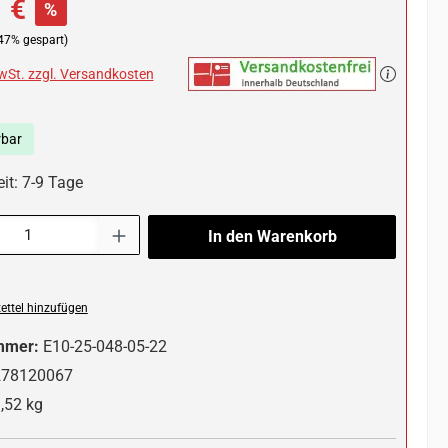
 €
%
47% gespart)
MwSt. zzgl. Versandkosten
rbar
it: 7-9 Tage
l: Gib den gewünschten Wert ein oder benutze die Schaltflächen um die 
In den Warenkorb
ttel hinzufügen
mmer:
E10-25-048-05-22
278120067
,52 kg