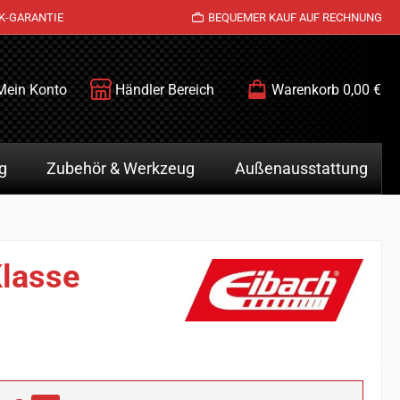
K-GARANTIE
BEQUEMER KAUF AUF RECHNUNG
Mein Konto
Händler Bereich
Warenkorb
0,00 €
g
Zubehör & Werkzeug
Außenausstattung
Klasse
is: