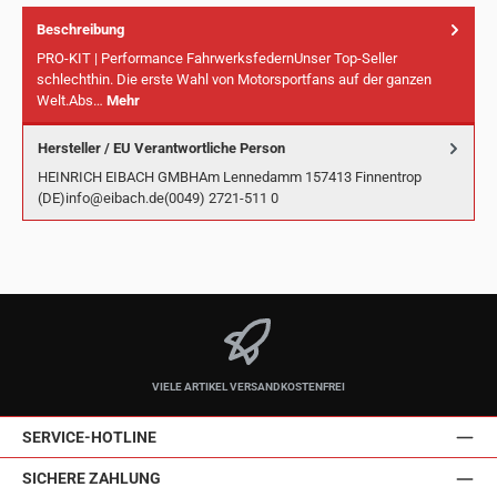
Beschreibung
PRO-KIT | Performance FahrwerksfedernUnser Top-Seller
schlechthin. Die erste Wahl von Motorsportfans auf der ganzen
Welt.Abs…
Mehr
Hersteller / EU Verantwortliche Person
HEINRICH EIBACH GMBHAm Lennedamm 157413 Finnentrop
(DE)info@eibach.de(0049) 2721-511 0
VIELE ARTIKEL VERSANDKOSTENFREI
SERVICE-HOTLINE
SICHERE ZAHLUNG