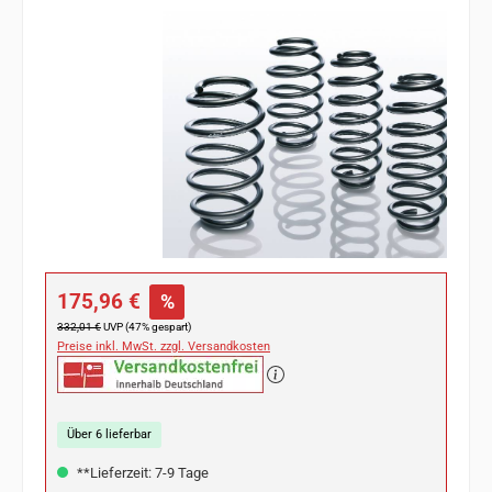
Bildergalerie überspringen
Verkaufspreis:
175,96 €
%
Regulärer Preis:
332,01 €
UVP (47% gespart)
Preise inkl. MwSt. zzgl. Versandkosten
Über 6 lieferbar
**Lieferzeit: 7-9 Tage