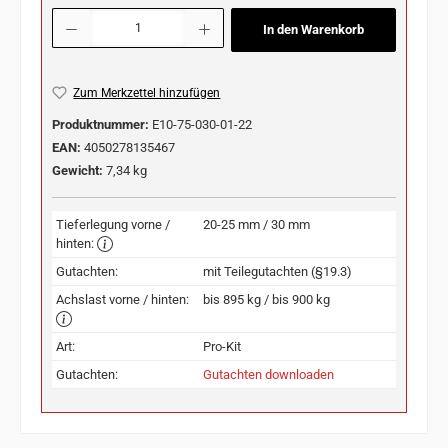
Produkt Anzahl: Gib den gewünschten Wert ein oder benutze die Schaltflächen u
In den Warenkorb
Zum Merkzettel hinzufügen
Produktnummer:
E10-75-030-01-22
EAN:
4050278135467
Gewicht:
7,34 kg
Tieferlegung vorne /
20-25 mm / 30 mm
hinten:
Gutachten:
mit Teilegutachten (§19.3)
Achslast vorne / hinten:
bis 895 kg / bis 900 kg
Art:
Pro-Kit
Gutachten:
Gutachten downloaden