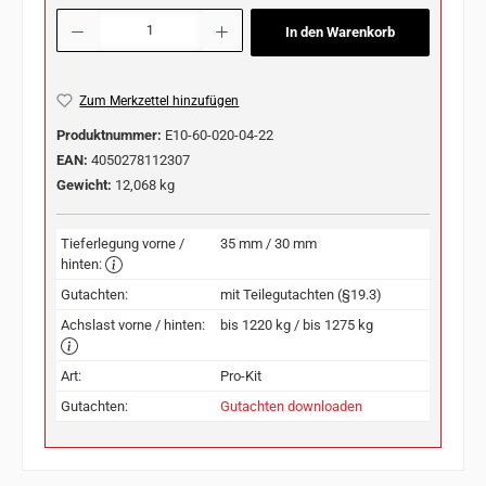
Produkt Anzahl: Gib den gewünschten Wert ein oder benutze die Schaltflächen u
In den Warenkorb
Zum Merkzettel hinzufügen
Produktnummer:
E10-60-020-04-22
EAN:
4050278112307
Gewicht:
12,068 kg
Tieferlegung vorne /
35 mm / 30 mm
hinten:
Gutachten:
mit Teilegutachten (§19.3)
Achslast vorne / hinten:
bis 1220 kg / bis 1275 kg
Art:
Pro-Kit
Gutachten:
Gutachten downloaden