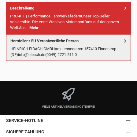
Beschreibung
PRO-KIT | Performance FahrwerksfedernUnser Top-Seller
schlechthin. Die erste Wahl von Motorsportfans auf der ganzen
Welt.Abs…
Mehr
Hersteller / EU Verantwortliche Person
HEINRICH EIBACH GMBHAm Lennedamm 157413 Finnentrop
(DE)info@eibach.de(0049) 2721-511 0
VIELE ARTIKEL VERSANDKOSTENFREI
SERVICE-HOTLINE
SICHERE ZAHLUNG