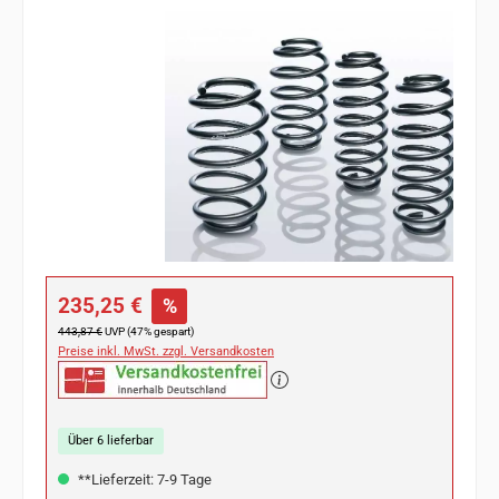
Bildergalerie überspringen
Verkaufspreis:
235,25 €
%
Regulärer Preis:
443,87 €
UVP (47% gespart)
Preise inkl. MwSt. zzgl. Versandkosten
Über 6 lieferbar
**Lieferzeit: 7-9 Tage