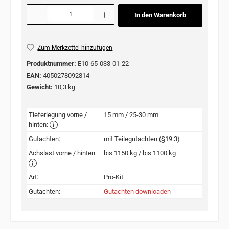
Produkt Anzahl: Gib den gewünschten Wert ein oder benutze die Schaltflächen u
In den Warenkorb
Zum Merkzettel hinzufügen
Produktnummer:
E10-65-033-01-22
EAN:
4050278092814
Gewicht:
10,3 kg
Tieferlegung vorne /
15 mm / 25-30 mm
hinten:
Gutachten:
mit Teilegutachten (§19.3)
Achslast vorne / hinten:
bis 1150 kg / bis 1100 kg
Art:
Pro-Kit
Gutachten:
Gutachten downloaden