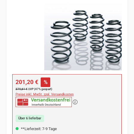
Bildergalerie überspringen
Verkaufspreis:
201,20 €
%
Regulärer Preis:
379,61 €
UVP (47% gespart)
Preise inkl. MwSt. zzgl. Versandkosten
Über 6 lieferbar
**Lieferzeit: 7-9 Tage