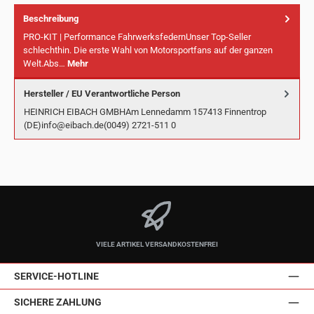
Beschreibung
PRO-KIT | Performance FahrwerksfedernUnser Top-Seller
schlechthin. Die erste Wahl von Motorsportfans auf der ganzen
Welt.Abs…
Mehr
Hersteller / EU Verantwortliche Person
HEINRICH EIBACH GMBHAm Lennedamm 157413 Finnentrop
(DE)info@eibach.de(0049) 2721-511 0
VIELE ARTIKEL VERSANDKOSTENFREI
SERVICE-HOTLINE
SICHERE ZAHLUNG